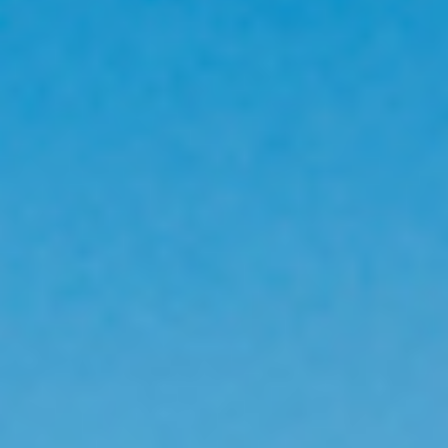
GRAND PRIX DE SAINT-CLOUD
JEUXDI BY PARISLONGCHAMP
JEUXDI BY PARISLONGCHAMP
LA GARDEN PARTY - CYGAMES GRAND PRIX DE PARIS -
14 JUILLET
LA GARDEN PARTY - CYGAMES GRAND PRIX DE PARIS -
14 JUILLET
TOUS NOS ÉVÉNEMENTS
OFFRES, PASS & ABONNEMENTS
ABONNEMENTS ANNUELS
ABONNEMENTS ANNUELS
JOURS DE COURSES
JOURS DE COURSES
PARKING
PARKING