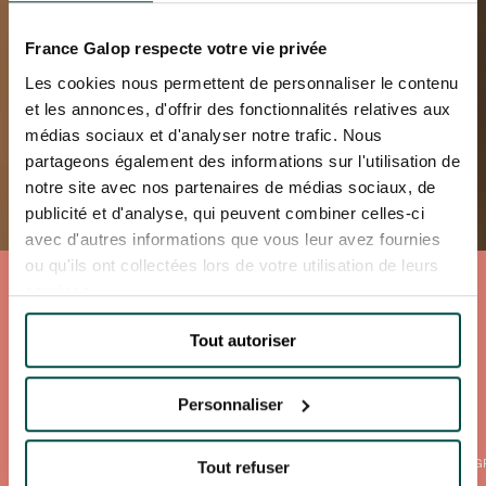
France Galop respecte votre vie privée
Les cookies nous permettent de personnaliser le contenu
et les annonces, d'offrir des fonctionnalités relatives aux
médias sociaux et d'analyser notre trafic. Nous
partageons également des informations sur l'utilisation de
notre site avec nos partenaires de médias sociaux, de
publicité et d'analyse, qui peuvent combiner celles-ci
avec d'autres informations que vous leur avez fournies
ou qu'ils ont collectées lors de votre utilisation de leurs
MEETING DE DEAUVILLE
services.
BARRIÈRE
Du 2 au 30 août 2026
Hippodrome de DEAUVILLE-LA TOUQUES
Tout autoriser
JE RÉSERVE
Personnaliser
OFFRES BILLETTERIE
LES HORAIRES DE VOTRE JOURNÉE
ANIMATIONS G
Tout refuser