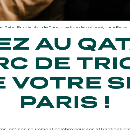
u Qatar Prix de l'Arc de Triomphe lors de votre séjour à Paris !
EZ AU QAT
ARC DE TR
E VOTRE S
PARIS !
mières, est non seulement célèbre pour ses attractions 