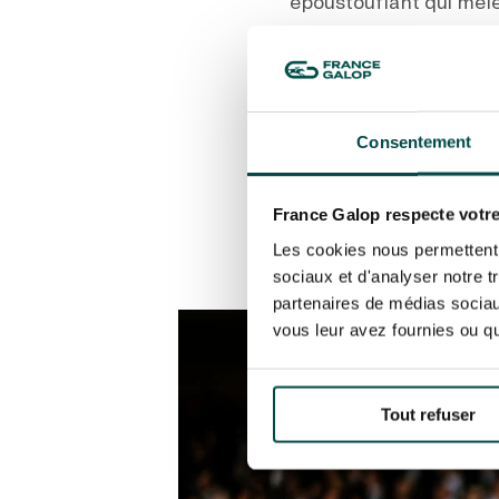
époustouflant qui mêle
Une Sortie Inoubliabl
Si vous planifiez une s
expérience captivante 
Consentement
encourageant vos favor
l’occasion idéale de dé
France Galop respecte votre
Les cookies nous permettent d
sociaux et d'analyser notre t
partenaires de médias sociaux
vous leur avez fournies ou qu'
Tout refuser