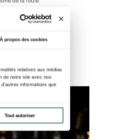
sme de la foule.
phe offre une
n tout en
À propos des cookies
nnante est également
derie avec vos amis.
nnalités relatives aux médias
on de notre site avec nos
 d'autres informations que
Tout autoriser