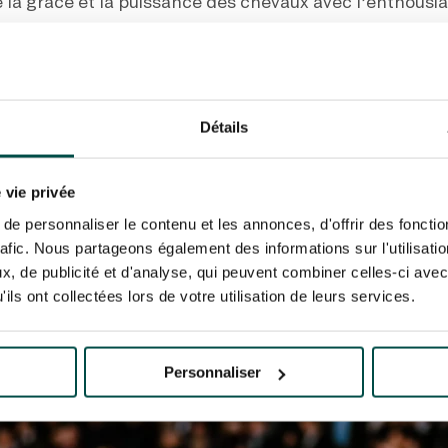
 la grâce et la puissance des chevaux avec l’enthousia
e Entre Amis
ortie entre amis à Paris, le Qatar Prix de l’Arc de Triom
pour tous. Partagez des moments de joie et d’excitatio
Détails
is à franchir la ligne d’arrivée. Cette journée passio
couvrir la culture équestre et de profiter de la camara
 vie privée
e personnaliser le contenu et les annonces, d'offrir des fonctio
rafic. Nous partageons également des informations sur l'utilisati
, de publicité et d'analyse, qui peuvent combiner celles-ci avec
ils ont collectées lors de votre utilisation de leurs services.
Personnaliser