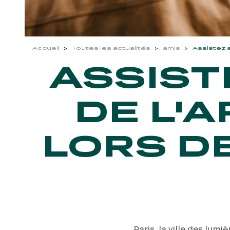
Accueil
Toutes les actualités
amis
Assistez a
ASSIST
DE L'
LORS D
Paris, la ville des lu