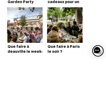
Garden Party
cadeaux pour un
avec Martin
fan d’équitation
Solveig à
ParisLongchamp
Que faire à
Que faire à Paris
deauville le week-
le soir ?
end
DÉCOUVREZ LE NOUVEAU
PASS JEUXDI POUR
PROFITER PLEINEMENT DES
JEUXDI BY
PARISLONGCHAMP EN 2023.