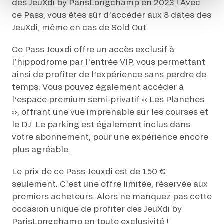
EVÉNEMENTS D'ENTREPRISE
des JeuXdi by ParisLongchamp en 2023 ! Avec
EVÉNEMENTS D'ENTREPRISE
ce Pass, vous êtes sûr d’accéder aux 8 dates des
JeuXdi, même en cas de Sold Out.
TOUTES NOS EXPERIENCES
Ce Pass Jeuxdi offre un accès exclusif à
l’hippodrome par l’entrée VIP, vous permettant
Accès rapide
ainsi de profiter de l’expérience sans perdre de
INFORMATIONS PRATIQUES
temps. Vous pouvez également accéder à
l’espace premium semi-privatif « Les Planches
RESTAURATION
», offrant une vue imprenable sur les courses et
le DJ. Le parking est également inclus dans
BTOB – ENTREPRISES
votre abonnement, pour une expérience encore
plus agréable.
DRESS CODE
Le prix de ce Pass Jeuxdi est de 150 €
seulement. C’est une offre limitée, réservée aux
premiers acheteurs. Alors ne manquez pas cette
occasion unique de profiter des JeuXdi by
ParisLongchamp en toute exclusivité !