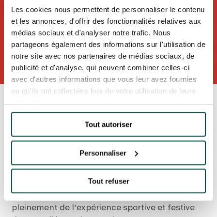
Les cookies nous permettent de personnaliser le contenu
et les annonces, d'offrir des fonctionnalités relatives aux
médias sociaux et d'analyser notre trafic. Nous
partageons également des informations sur l'utilisation de
NOS EXPÉRIENCES
notre site avec nos partenaires de médias sociaux, de
publicité et d'analyse, qui peuvent combiner celles-ci
avec d'autres informations que vous leur avez fournies
EN FAMILLE
ou qu'ils ont collectées lors de votre utilisation de leurs
EN FAMILLE
Accueil
Toutes les actualités
amis
services.
Accéder aux jeuXdi avec le Pass Jeuxdi, même
ENTRE AMIS
en cas de sold-out !
ENTRE AMIS
Tout autoriser
ACCÉDER AUX JEUXDI
POUR LE SPORT
AVEC LE PASS JEUXDI,
POUR LE SPORT
Personnaliser
MÊME EN CAS DE
POUR FAIRE LA FÊTE
SOLD-OUT !
POUR FAIRE LA FÊTE
Tout refuser
EN COUPLE
Découvrez le nouveau Pass Jeuxdi pour profiter
EN COUPLE
pleinement de l’expérience sportive et festive