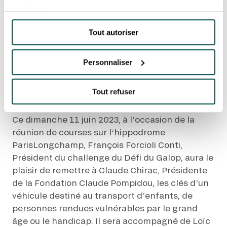
EVÉNEMENTS D'ENTREPRISE
Accueil
Toutes les actualités
autre
EVÉNEMENTS D'ENTREPRISE
services.
Don d'un véhicule à la Fondation Claude
Pompidou pour le Défi du Galop
TOUTES NOS EXPERIENCES
Tout autoriser
DON D'UN VÉHICULE À
LA FONDATION
Personnaliser
CLAUDE POMPIDOU
Accès rapide
POUR LE DÉFI DU
INFORMATIONS PRATIQUES
GALOP
Tout refuser
RESTAURATION
Ce dimanche 11 juin 2023, à l’occasion de la
réunion de courses sur l’hippodrome
BTOB – ENTREPRISES
ParisLongchamp, François Forcioli Conti,
Président du challenge du Défi du Galop, aura le
DRESS CODE
plaisir de remettre à Claude Chirac, Présidente
de la Fondation Claude Pompidou, les clés d’un
véhicule destiné au transport d’enfants, de
personnes rendues vulnérables par le grand
âge ou le handicap. Il sera accompagné de Loïc