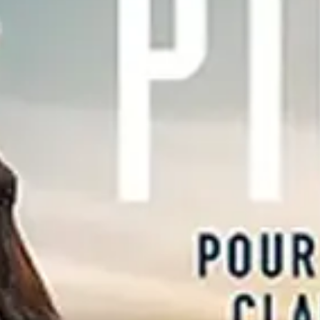
GRAND PRIX DE SAINT-CLOUD
JEUXDI BY PARISLONGCHAMP
JEUXDI BY PARISLONGCHAMP
LA GARDEN PARTY - CYGAMES GRAND PRIX DE PARIS -
14 JUILLET
LA GARDEN PARTY - CYGAMES GRAND PRIX DE PARIS -
14 JUILLET
TOUS NOS ÉVÉNEMENTS
OFFRES, PASS & ABONNEMENTS
ABONNEMENTS ANNUELS
ABONNEMENTS ANNUELS
JOURS DE COURSES
JOURS DE COURSES
PARKING
PARKING