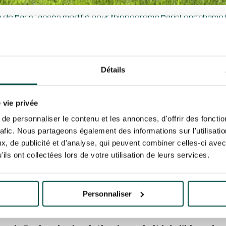
 de Paris : accès modifié pour l'hippodrome ParisLongchamp l
HON DE P
S MODIFIÉ
Détails
HIPPODR
 vie privée
e personnaliser le contenu et les annonces, d'offrir des fonctio
rafic. Nous partageons également des informations sur l'utilisati
SLONGCHA
, de publicité et d'analyse, qui peuvent combiner celles-ci avec
ils ont collectées lors de votre utilisation de leurs services.
HE 7 AVR
Personnaliser