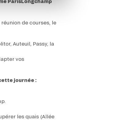
drome ParisLongchamp
réunion de courses, le
or, Auteuil, Passy, la
dapter vos
ette journée :
mp.
upérer les quais (Allée