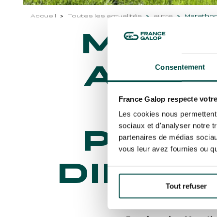
Accueil
Toutes les actualités
autre
Marathon
MARAT
ACCÈ
Consentement
L'
France Galop respecte votre
Les cookies nous permettent d
sociaux et d'analyser notre t
PARI
partenaires de médias sociaux
vous leur avez fournies ou qu'
DIMANC
Tout refuser