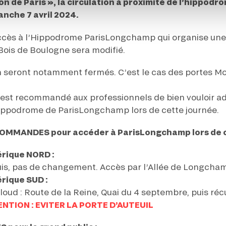
on de Paris », la circulation à proximité de l’hippo
anche 7 avril 2024.
ccès à l’Hippodrome ParisLongchamp qui organise une 
 Bois de Boulogne sera modifié.
 seront notamment fermés. C’est le cas des portes Molit
l est recommandé aux professionnels de bien vouloir a
ippodrome de ParisLongchamp lors de cette journée.
COMMANDES pour accéder à ParisLongchamp lors de c
érique NORD :
 puis, pas de changement. Accès par l’Allée de Longcha
érique SUD :
loud : Route de la Reine, Quai du 4 septembre, puis réc
NTION : EVITER LA PORTE D’AUTEUIL