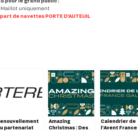
pour le grand public :
 Maillot uniquement
part de navettes PORTE D’AUTEUIL
enouvellement
Amazing
Calendrier de
u partenariat
Christmas : Des
l’Avent France
ntre France
Expériences VIP
Galop : Des