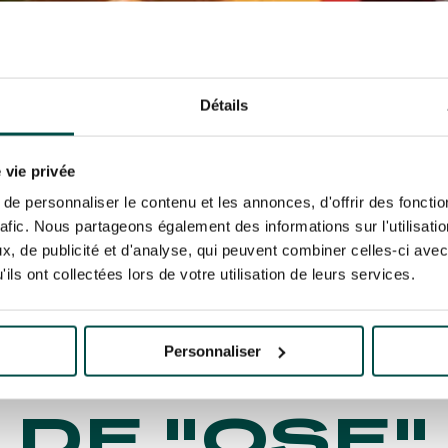
Détails
 vie privée
iety Events met l'Hippodrome d'Auteuil aux couleurs de "Ose"
e personnaliser le contenu et les annonces, d'offrir des fonctio
 SOCIETY 
rafic. Nous partageons également des informations sur l'utilisati
, de publicité et d'analyse, qui peuvent combiner celles-ci avec
ils ont collectées lors de votre utilisation de leurs services.
L'HIPPO
UIL AUX C
Personnaliser
DE "OSE"