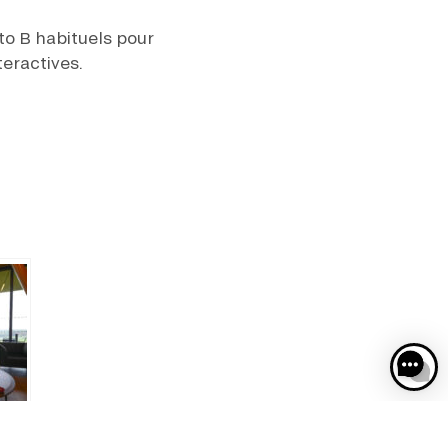
 to B habituels pour
teractives.
ieu