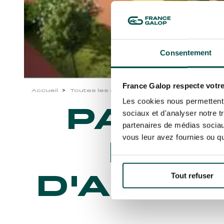
Consentement
France Galop respecte votre
Accueil
Toutes les actualités
autre
Paris Soc
Les cookies nous permettent d
PARIS
sociaux et d'analyser notre t
partenaires de médias sociaux
vous leur avez fournies ou qu'
MET 
D'AUTE
Tout refuser