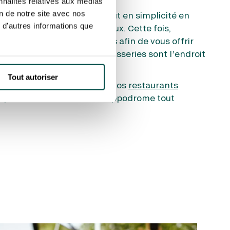
nnalités relatives aux médias
on de notre site avec nos
Paris peut aussi se faire tout en simplicité en
 d'autres informations que
une sortie restaurant à deux. Cette fois,
aurants de nos hippodromes afin de vous offrir
après le déjeuner. Nos brasseries sont l’endroit
 rendez-vous amoureux.
Tout autoriser
er de la vue depuis l’un de nos
restaurants
apprécier l’ambiance de l’hippodrome tout