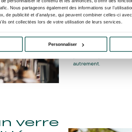
e personnaliser le contenu et les annonces, d'offrir des fonctio
rafic. Nous partageons également des informations sur l'utilisati
Une sortie romantique à 
, de publicité et d'analyse, qui peuvent combiner celles-ci avec
optant par exemple pour 
ils ont collectées lors de votre utilisation de leurs services.
choisissez l’un des rest
une agréable promenade 
parfait pour ce type de
Personnaliser
Vous pouvez aussi profit
panoramiques
et ainsi 
autrement.
n verre