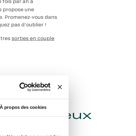
 fois par an à
ous propose une
se. Promenez-vous dans
uez pas d’oublier !
utres
sorties en couple
z d’un
À propos des cookies
rant à deux