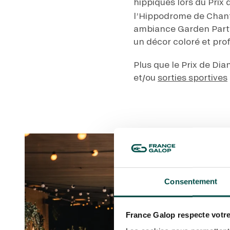
hippiques lors du Prix
l’Hippodrome de Chanti
ambiance Garden Party
un décor coloré et prof
Plus que le Prix de Di
et/ou
sorties sportives
Consentement
France Galop respecte votre