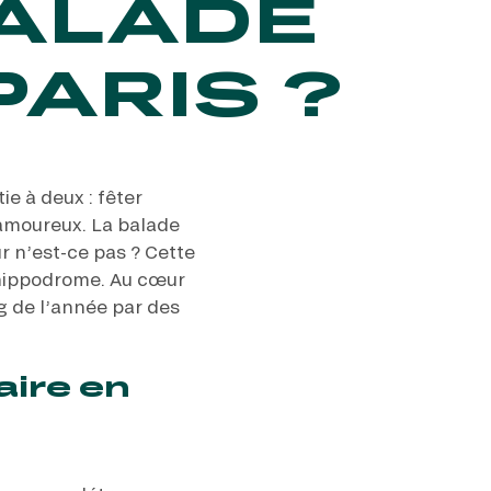
BALADE
ARIS ?
ie à deux : fêter
 amoureux. La balade
r n’est-ce pas ? Cette
n hippodrome. Au cœur
ng de l’année par des
aire en