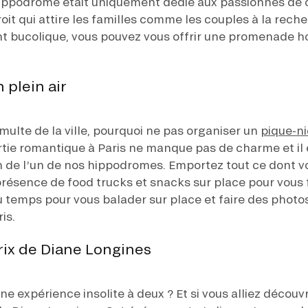
’hippodrome était uniquement dédié aux passionnés de
droit qui attire les familles comme les couples à la re
bucolique, vous pouvez vous offrir une promenade hors
 plein air
tumulte de la ville, pourquoi ne pas organiser un
pique-n
rtie romantique à Paris ne manque pas de charme et il e
n de l’un de nos hippodromes. Emportez tout ce dont v
présence de food trucks et snacks sur place pour vous fa
u temps pour vous balader sur place et faire des photo
is.
ix de Diane Longines
e expérience insolite à deux ? Et si vous alliez découvr