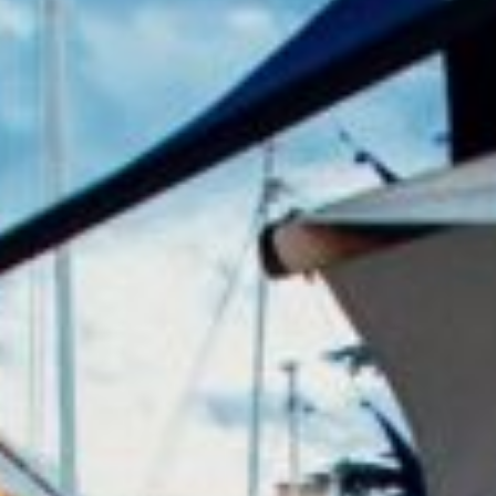
GRAND PRIX DE SAINT-CLOUD
JEUXDI BY PARISLONGCHAMP
JEUXDI BY PARISLONGCHAMP
LA GARDEN PARTY - CYGAMES GRAND PRIX DE PARIS -
14 JUILLET
LA GARDEN PARTY - CYGAMES GRAND PRIX DE PARIS -
14 JUILLET
TOUS NOS ÉVÉNEMENTS
OFFRES, PASS & ABONNEMENTS
ABONNEMENTS ANNUELS
ABONNEMENTS ANNUELS
JOURS DE COURSES
JOURS DE COURSES
PARKING
PARKING