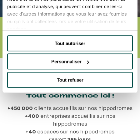
publicité et d'analyse, qui peuvent combiner celles-ci
avec d'autres informations que vous leur avez fournies
ou qu'ils ont collectées lors de votre utilisation de leurs
ORGANISEZ VOS
services.
ÉVÈNEMENTS CORPORATE
Tout autoriser
ENVOYER MON BRIEF
Personnaliser
Accueil
Nos événements
Organisez vos
événements corporate
Tout refuser
ENVOYER MON BRIEF
Tout commence ici !
+450 000
clients accueillis sur nos hippodromes
+400
entreprises accueillis sur nos
hippodromes
+40
espaces sur nos hippodromes
Ouvert
365 jours