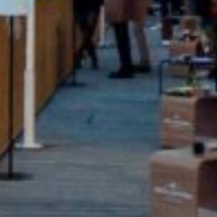
EVÉNEMENTS D'ENTREPRISE
EVÉNEMENTS D'ENTREPRISE
TOUTES NOS EXPERIENCES
Accès rapide
INFORMATIONS PRATIQUES
RESTAURATION
BTOB – ENTREPRISES
DRESS CODE