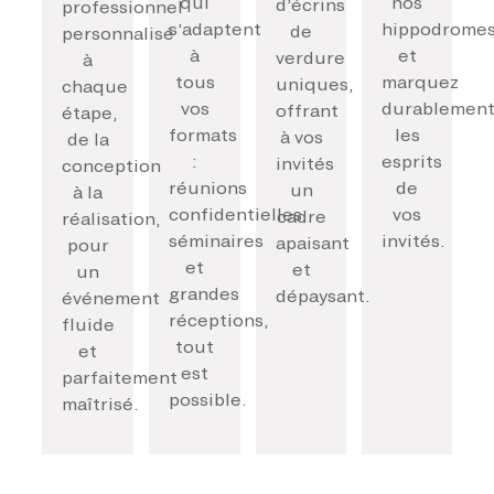
qui
nos
d’écrins
professionnel
s’adaptent
hippodrome
de
personnalisé
à
et
verdure
à
tous
marquez
uniques,
chaque
vos
durablemen
offrant
étape,
formats
les
à vos
de la
:
esprits
invités
conception
réunions
de
un
à la
confidentielles,
vos
cadre
réalisation,
séminaires
invités.
apaisant
pour
et
et
un
grandes
dépaysant.
événement
réceptions,
fluide
tout
et
est
parfaitement
possible.
maîtrisé.