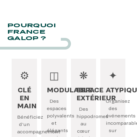
POURQUOI
FRANCE
GALOP ?
⚙
◫
❋
✦
CLÉ
MODULABLE
ESPACE
ATYPIQU
EN
EXTÉRIEUR
Des
Organisez
MAIN
espaces
des
Des
polyvalents
événements
hippodromes
Bénéficiez
et
incomparabl
au
d’un
élégants
sur
cœur
accompagnement