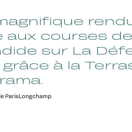
magnifique rend
e aux courses de
dide sur La Défe
l grâce à la Terr
rama.
 de ParisLongchamp