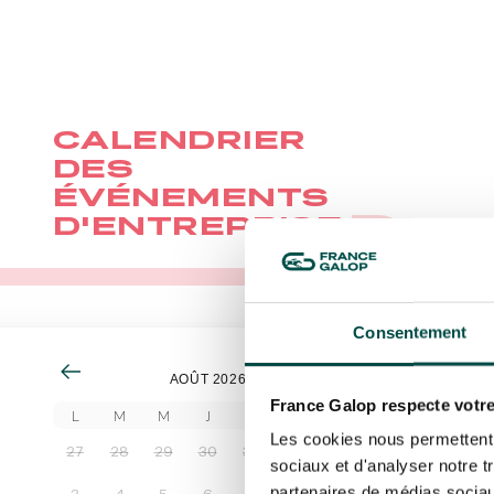
RÉSERVER
RÉSER
CALENDRIER
DES
ÉVÉNEMENTS
D'ENTREPRISE
Consentement
AOÛT 2026
France Galop respecte votre
L
M
M
J
V
S
D
Les cookies nous permettent d
27
28
29
30
31
1
2
sociaux et d'analyser notre t
partenaires de médias sociaux