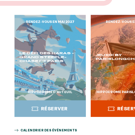
RENDEZ-VOUS EN MAI 2027
RENDEZ-VOUS E
LE DÉFI DES HARAS -
JEUXDI BY
GRAND STEEPLE-
PARISLONGC
CHASE DE PARIS
HIPPODROME D’AUTEUIL
HIPPODROME PARIS
RÉSERVER
RÉSER
CALENDRIER DES ÉVÉNEMENTS