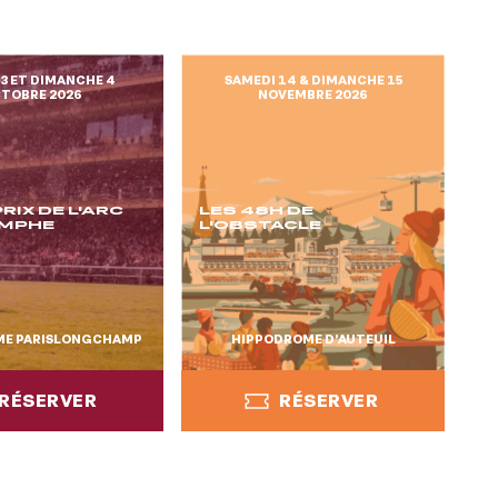
 3 ET DIMANCHE 4
SAMEDI 14 & DIMANCHE 15
TOBRE 2026
NOVEMBRE 2026
RIX DE L'ARC
LES 48H DE
OMPHE
L'OBSTACLE
ME PARISLONGCHAMP
HIPPODROME D’AUTEUIL
RÉSERVER
RÉSERVER