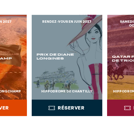
N 2027
RENDEZ-VOUS EN JUIN 2027
SAMEDI
OC
PRIX DE DIANE
QATAR P
HAMP
LONGINES
DE TRI
LONGCHAMP
HIPPODROME DE CHANTILLY
HIPPODRO
VER
RÉSERVER