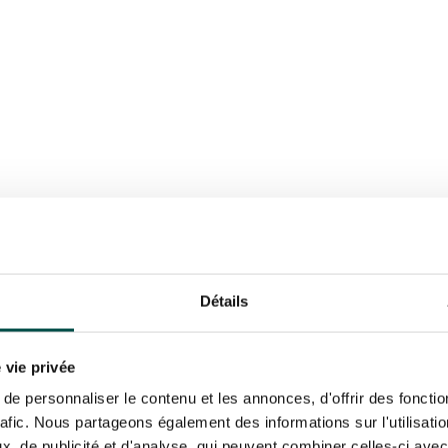
VER
RÉSERVER
Détails
 vie privée
HIPPODROMES
ÉVÉNEMENTS
e personnaliser le contenu et les annonces, d'offrir des fonctio
rafic. Nous partageons également des informations sur l'utilisati
, de publicité et d'analyse, qui peuvent combiner celles-ci avec
septembre 2026