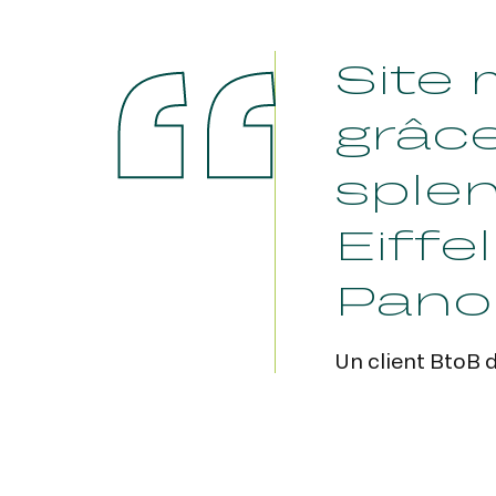
Site 
grâc
splen
Eiffe
Pano
Un client BtoB