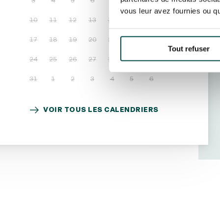
3
4
5
6
7
8
9
vous leur avez fournies ou qu'
10
11
12
13
14
15
16
17
18
19
20
21
22
23
Tout refuser
24
25
26
27
28
29
30
31
1
2
3
4
5
6
VOIR TOUS LES CALENDRIERS
VOIR TOUS LES CALENDRIERS