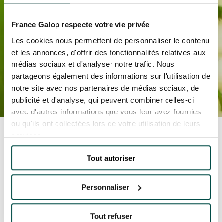
EVÉNEMENTS D'ENTREPRISE
EVÉNEMENTS D'ENTREPRISE
France Galop respecte votre vie privée
TOUTES NOS EXPERIENCES
Les cookies nous permettent de personnaliser le contenu
et les annonces, d'offrir des fonctionnalités relatives aux
Accès rapide
médias sociaux et d'analyser notre trafic. Nous
INFORMATIONS PRATIQUES
partageons également des informations sur l'utilisation de
notre site avec nos partenaires de médias sociaux, de
publicité et d'analyse, qui peuvent combiner celles-ci
RESTAURATION
avec d'autres informations que vous leur avez fournies
ou qu'ils ont collectées lors de votre utilisation de leurs
Accueil
Toutes les actualités
famille
BTOB – ENTREPRISES
services.
Animations, courses et muguet gratuits à
Saint-Cloud le 1er mai
DRESS CODE
Tout autoriser
ANIMATIONS,
COURSES ET MUGUET
Personnaliser
GRATUITS À SAINT-
CLOUD LE 1ER MAI
Tout refuser