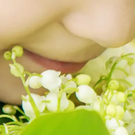
GRAND PRIX DE SAINT-CLOUD
JEUXDI BY PARISLONGCHAMP
JEUXDI BY PARISLONGCHAMP
LA GARDEN PARTY - CYGAMES GRAND PRIX DE PARIS -
14 JUILLET
LA GARDEN PARTY - CYGAMES GRAND PRIX DE PARIS -
14 JUILLET
TOUS NOS ÉVÉNEMENTS
OFFRES, PASS & ABONNEMENTS
ABONNEMENTS ANNUELS
ABONNEMENTS ANNUELS
JOURS DE COURSES
JOURS DE COURSES
PARKING
PARKING