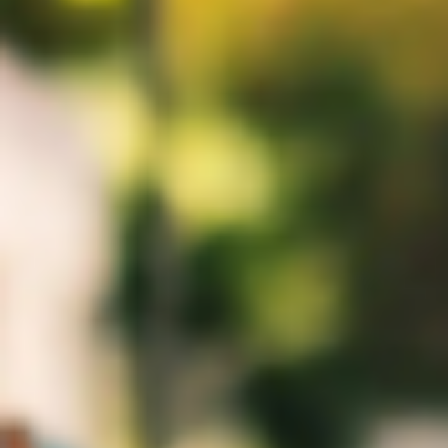
GRAND PRIX DE SAINT-CLOUD
JEUXDI BY PARISLONGCHAMP
JEUXDI BY PARISLONGCHAMP
LA GARDEN PARTY - CYGAMES GRAND PRIX DE PARIS -
14 JUILLET
LA GARDEN PARTY - CYGAMES GRAND PRIX DE PARIS -
14 JUILLET
TOUS NOS ÉVÉNEMENTS
OFFRES, PASS & ABONNEMENTS
ABONNEMENTS ANNUELS
ABONNEMENTS ANNUELS
JOURS DE COURSES
JOURS DE COURSES
PARKING
PARKING