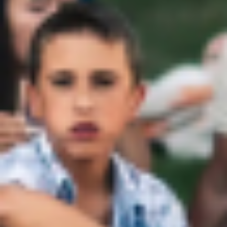
EVÉNEMENTS D'ENTREPRISE
EVÉNEMENTS D'ENTREPRISE
TOUTES NOS EXPERIENCES
Accès rapide
INFORMATIONS PRATIQUES
RESTAURATION
BTOB – ENTREPRISES
DRESS CODE