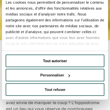
Les cookies nous permettent de personnaliser le contenu
et les annonces, d'offrir des fonctionnalités relatives aux
médias sociaux et d'analyser notre trafic. Nous
partageons également des informations sur l'utilisation de
notre site avec nos partenaires de médias sociaux, de
publicité et d'analyse, qui peuvent combiner celles-ci
avec d'autres informations que vous leur avez fournies
ou qu'ils ont collectées lors de votre utilisation de leurs
Accueil
Toutes les actualités
famille
services.
Bon Plan Vacances en Famille : Conseils pour
un Séjour Inoubliable
Tout autoriser
BON PLAN VACANCES
EN FAMILLE :
Personnaliser
CONSEILS POUR UN
SÉJOUR INOUBLIABLE
Tout refuser
Vous passez des vacances en famille et vous
avez envie de marquer le coup ? L’hippodrome
est un lieu qui vous réserve de nombreuses