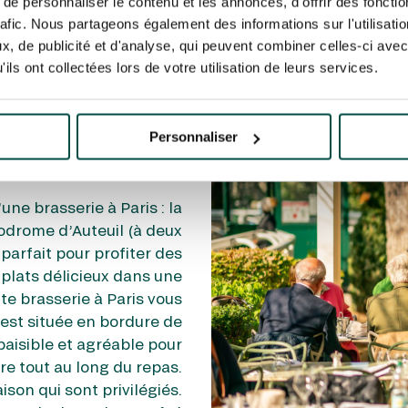
e personnaliser le contenu et les annonces, d'offrir des fonctio
rafic. Nous partageons également des informations sur l'utilisati
, de publicité et d'analyse, qui peuvent combiner celles-ci avec
ils ont collectées lors de votre utilisation de leurs services.
erie Le
Personnaliser
ight
une brasserie à Paris : la
ppodrome d’Auteuil (à deux
u parfait pour profiter des
plats délicieux dans une
te brasserie à Paris vous
 est située en bordure de
paisible et agréable pour
e tout au long du repas.
aison qui sont privilégiés.