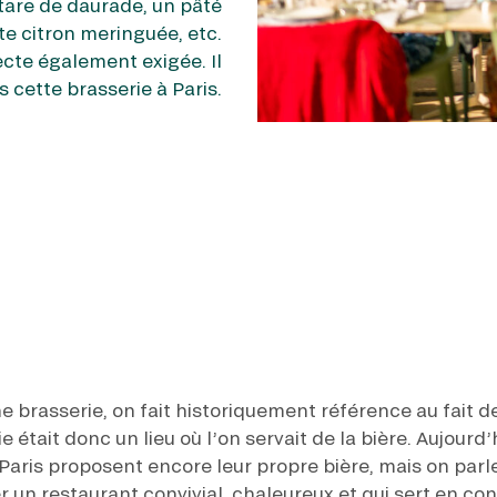
rtare de daurade, un pâté
te citron meringuée, etc.
ecte également exigée. Il
 cette brasserie à Paris.
e brasserie, on fait historiquement référence au fait de
 était donc un lieu où l’on servait de la bière. Aujourd’h
 Paris proposent encore leur propre bière, mais on parl
 un restaurant convivial, chaleureux et qui sert en con