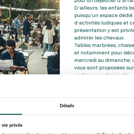
pour un déjeuner d’aff
D’ailleurs, les enfants b
puisqu’un espace dédié le
d’activités ludiques et c
présentation y est privi
admirer les chevaux.
Tables marbrées, chaises
et notamment pour décomp
mercredi au dimanche, u
vous sont proposées sur 
ambiance entrainante.
Côté carte, ce sont les p
cette brasserie à Paris. 
avec une cuisine bistro
au fil des saisons et des 
Détails
Pour profiter de cette b
et la réservation par tél
 vie privée