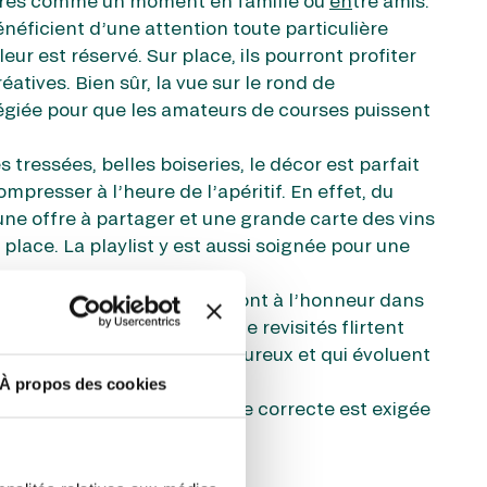
aires comme un moment en famille ou
en
tre amis.
énéficient d’une attention toute particulière
ur est réservé. Sur place, ils pourront profiter
réatives. Bien sûr, la vue sur le rond de
légiée pour que les amateurs de courses puissent
 tressées, belles boiseries, le décor est parfait
resser à l’heure de l’apéritif. En effet, du
ne offre à partager et une grande carte des vins
place. La playlist y est aussi soignée pour une
roduits frais et locaux qui sont à l’honneur dans
Les classiques de la brasserie revisités flirtent
nomique pour des plats savoureux et qui évoluent
inspirations.
À propos des cookies
rasserie à Paris 16, une tenue correcte est exigée
éphone est obligatoire.