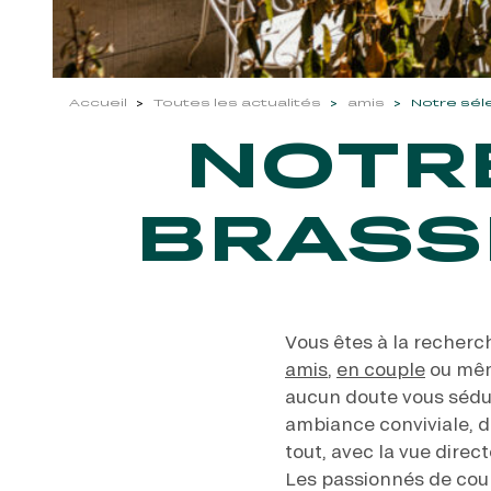
Accueil
Toutes les actualités
amis
Notre sél
NOTR
BRASSE
Vous êtes à la recherc
amis
,
en couple
ou même
aucun doute vous sédui
ambiance conviviale, d
tout, avec la vue dire
Les passionnés de cour