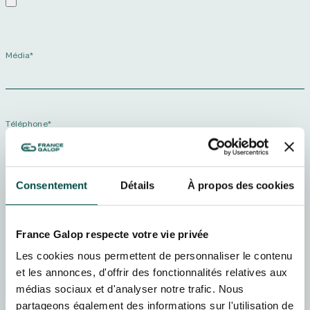
Média*
NOS EXPÉRIENCES
EN FAMILLE
Téléphone*
EN FAMILLE
ENTRE AMIS
ENTRE AMIS
Consentement
Détails
À propos des cookies
Email*
POUR LE SPORT
POUR LE SPORT
France Galop respecte votre vie privée
POUR FAIRE LA FÊTE
POUR FAIRE LA FÊTE
Les cookies nous permettent de personnaliser le contenu
Préférence de communication
EN COUPLE
et les annonces, d'offrir des fonctionnalités relatives aux
EN COUPLE
Français (FR)
English (UK)
médias sociaux et d'analyser notre trafic. Nous
partageons également des informations sur l'utilisation de