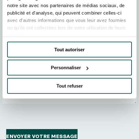
EVÉNEMENTS D'ENTREPRISE
EVÉNEMENTS D'ENTREPRISE
notre site avec nos partenaires de médias sociaux, de
Votre message
publicité et d'analyse, qui peuvent combiner celles-ci
TOUTES NOS EXPERIENCES
avec d'autres informations que vous leur avez fournies
ou qu'ils ont collectées lors de votre utilisation de leurs
services.
Accès rapide
INFORMATIONS PRATIQUES
Tout autoriser
RESTAURATION
Personnaliser
BTOB – ENTREPRISES
Tout refuser
DRESS CODE