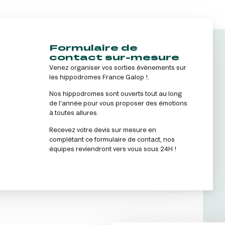
LA GARDE
NOËL À DEAUVILLE-LA TOUQUES
PRIX DE P
J’accepte que France Galop insè
NRJ MUSIC TOUR AUX EMIRATES POULES
LA GARDE
tout moment grâce au lien "Gér
D'ESSAI
PRIX DE P
En cliquant sur s’abonner vous auto
TOUS NOS ÉVÉNEMENTS
concernant France Galop. Vous pour
Formulaire de
la gestion de vos données et vos dro
contact sur-mesure
Venez organiser vos sorties évènements sur
Accès rapide
les hippodromes France Galop !.
INFORMATIONS PRATIQUES
RESTA
Nos hippodromes sont ouverts tout au long
de l’année pour vous proposer des émotions
à toutes allures.
Recevez votre devis sur mesure en
complétant ce formulaire de contact, nos
équipes reviendront vers vous sous 24H !