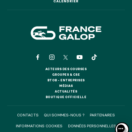
CALENDRIER
CALENDRIER
NOS EXPÉRIENCES
EN FAMILLE
EN FAMILLE
ENTRE AMIS
ACTEURS DES COURSES
ENTRE AMIS
ACTEURS DES COURSES
GROUPES & CSE
GROUPES & CSE
BTOB – ENTREPRISES
POUR LE SPORT
BTOB – ENTREPRISES
MÉDIAS
POUR LE SPORT
MÉDIAS
ACTUALITÉS
ACTUALITÉS
BOUTIQUE OFFICIELLE
POUR FAIRE LA FÊTE
BOUTIQUE OFFICIELLE
POUR FAIRE LA FÊTE
CONTACTS
QUI SOMMES-NOUS ?
PARTENAIRES
EN COUPLE
EN COUPLE
INFORMATIONS COOKIES
DONNÉES PERSONNELLES