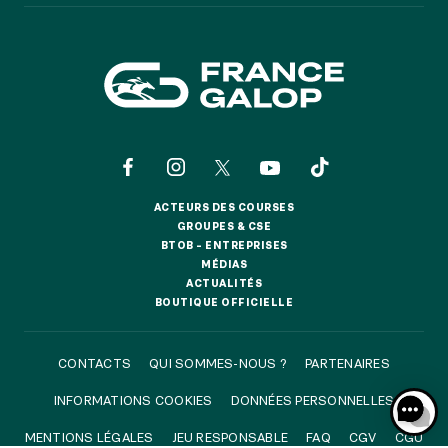
NOS EXPÉRIENCES
EN FAMILLE
EN FAMILLE
ACTEURS DES COURSES
ACTEURS DES COURSES
GROUPES & CSE
ENTRE AMIS
GROUPES & CSE
ENTRE AMIS
BTOB – ENTREPRISES
BTOB – ENTREPRISES
MÉDIAS
MÉDIAS
POUR LE SPORT
ACTUALITÉS
ACTUALITÉS
POUR LE SPORT
BOUTIQUE OFFICIELLE
BOUTIQUE OFFICIELLE
POUR FAIRE LA FÊTE
POUR FAIRE LA FÊTE
CONTACTS
QUI SOMMES-NOUS ?
PARTENAIRES
EN COUPLE
INFORMATIONS COOKIES
DONNÉES PERSONNELLES
EN COUPLE
MENTIONS LÉGALES
JEU RESPONSABLE
FAQ
CGV
CGU