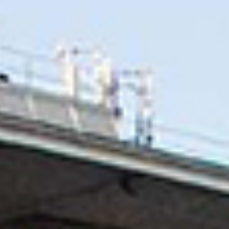
GRAND PRIX DE SAINT-CLOUD
JEUXDI BY PARISLONGCHAMP
JEUXDI BY PARISLONGCHAMP
LA GARDEN PARTY - CYGAMES GRAND PRIX DE PARIS -
14 JUILLET
LA GARDEN PARTY - CYGAMES GRAND PRIX DE PARIS -
14 JUILLET
TOUS NOS ÉVÉNEMENTS
OFFRES, PASS & ABONNEMENTS
ABONNEMENTS ANNUELS
ABONNEMENTS ANNUELS
JOURS DE COURSES
JOURS DE COURSES
PARKING
PARKING