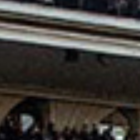
EVÉNEMENTS D'ENTREPRISE
EVÉNEMENTS D'ENTREPRISE
TOUTES NOS EXPERIENCES
Accès rapide
INFORMATIONS PRATIQUES
RESTAURATION
BTOB – ENTREPRISES
DRESS CODE