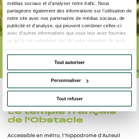
médias sociaux et d'analyser notre trafic. Nous
partageons également des informations sur l'utilisation de
notre site avec nos partenaires de médias sociaux, de
publicité et d'analyse, qui peuvent combiner celles-ci
avec d'autres informations que vous leur avez fournies
ou qu'ils ont collectées lors de votre utilisation de leurs
services.
HIPPODROME
D’AUTEUIL
Tout autoriser
ÉVÉNEMENTS ET BILLETTERIE
CALENDRIER
HORAIRES
ACCÈS ET TRA
Personnaliser
Accueil
Nos hippodromes
Hippodrome
d’AUTEUIL
Tout refuser
Le temple français
de l'Obstacle
Accessible en métro, l’hippodrome d’Auteuil