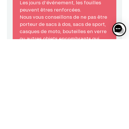
Les jours d’événement, les fouilles
peuvent êtres renforcées.
Nous vous conseillons de ne pas être
porteur de sacs à dos, sacs de sport,
casques de moto, bouteilles en verre
ou autres objets encombrants qui
devront être laissés en consigne.
Pour des raisons de sécurité, les
animaux de compagnie, même tenus
en laisse, ne sont pas acceptés dans
l’enceinte de l’hippodrome.
Vous pouvez venir avec une
poussette.
Gagnez du temps ! Utilisez votre
Apple Wallet pour accéder aux
hippodromes.
En savoir plus