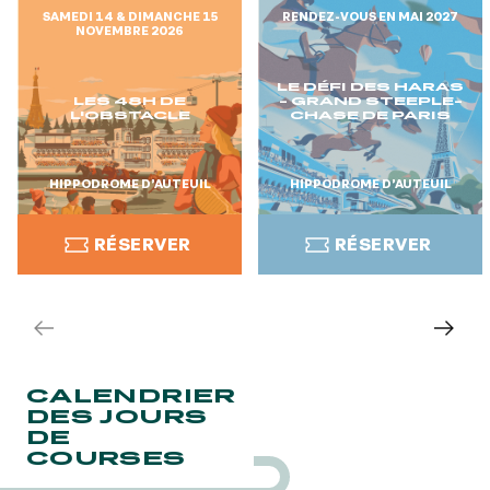
SAMEDI 14 & DIMANCHE 15
RENDEZ-VOUS EN MAI 2027
NOVEMBRE 2026
LE DÉFI DES HARAS
LES 48H DE
- GRAND STEEPLE-
L'OBSTACLE
CHASE DE PARIS
HIPPODROME D’AUTEUIL
HIPPODROME D’AUTEUIL
RÉSERVER
RÉSERVER
RÉSERVER
RÉSERVER
CALENDRIER
DES JOURS
DE
COURSES