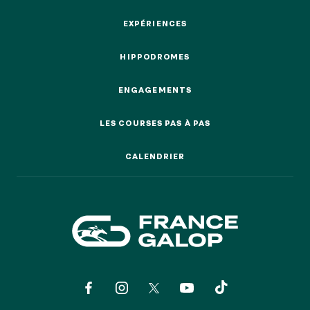
EVÉNEMENTS D'ENTREPRISE
EVÉNEMENTS D'ENTREPRISE
EXPÉRIENCES
EXPÉRIENCES
TOUTES NOS EXPERIENCES
HIPPODROMES
HIPPODROMES
Accès rapide
ENGAGEMENTS
ENGAGEMENTS
INFORMATIONS PRATIQUES
LES COURSES PAS À PAS
LES COURSES PAS À PAS
RESTAURATION
CALENDRIER
CALENDRIER
BTOB – ENTREPRISES
DRESS CODE