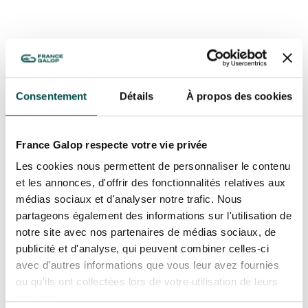
GRAND PRIX DE SAINT-CLOUD
JEUXDI BY PARISLONGCHAMP
JEUXDI BY PARISLONGCHAMP
LA GARDEN PARTY - CYGAMES GRAND PRIX DE PARIS -
14 JUILLET
LA GARDEN PARTY - CYGAMES GRAND PRIX DE PARIS -
Consentement
Détails
À propos des cookies
14 JUILLET
TOUS NOS ÉVÉNEMENTS
France Galop respecte votre vie privée
Les cookies nous permettent de personnaliser le contenu
OFFRES, PASS & ABONNEMENTS
et les annonces, d'offrir des fonctionnalités relatives aux
médias sociaux et d'analyser notre trafic. Nous
partageons également des informations sur l'utilisation de
ABONNEMENTS ANNUELS
ABONNEMENTS ANNUELS
notre site avec nos partenaires de médias sociaux, de
publicité et d'analyse, qui peuvent combiner celles-ci
JOURS DE COURSES
avec d'autres informations que vous leur avez fournies
JOURS DE COURSES
ou qu'ils ont collectées lors de votre utilisation de leurs
PARKING
services.
PARKING