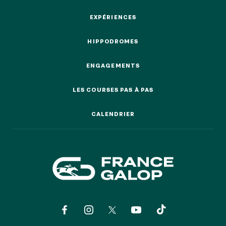
EVÉNEMENTS D'ENTREPRISE
EVÉNEMENTS D'ENTREPRISE
EXPÉRIENCES
EXPÉRIENCES
TOUTES NOS EXPERIENCES
HIPPODROMES
HIPPODROMES
Accès rapide
ENGAGEMENTS
ENGAGEMENTS
INFORMATIONS PRATIQUES
LES COURSES PAS À PAS
LES COURSES PAS À PAS
RESTAURATION
CALENDRIER
CALENDRIER
BTOB – ENTREPRISES
DRESS CODE