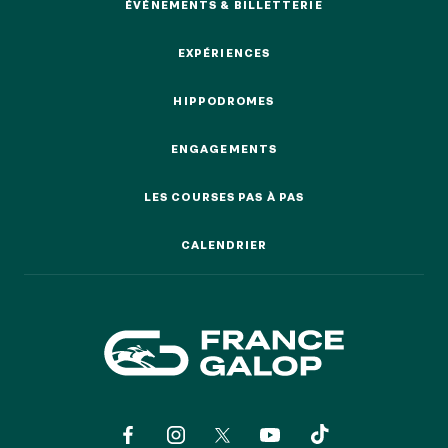
EVÉNEMENTS D'ENTREPRISE
ÉVÉNEMENTS & BILLETTERIE
EVÉNEMENTS D'ENTREPRISE
ÉVÉNEMENTS & BILLETTERIE
EXPÉRIENCES
TOUTES NOS EXPERIENCES
EXPÉRIENCES
HIPPODROMES
HIPPODROMES
Accès rapide
INFORMATIONS PRATIQUES
ENGAGEMENTS
ENGAGEMENTS
LES COURSES PAS À PAS
RESTAURATION
LES COURSES PAS À PAS
CALENDRIER
CALENDRIER
BTOB – ENTREPRISES
DRESS CODE