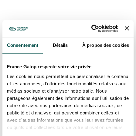
GRAND PRIX DE SAINT-CLOUD
JEUXDI BY PARISLONGCHAMP
JEUXDI BY PARISLONGCHAMP
LA GARDEN PARTY - CYGAMES GRAND PRIX DE PARIS -
14 JUILLET
LA GARDEN PARTY - CYGAMES GRAND PRIX DE PARIS -
14 JUILLET
Consentement
Détails
À propos des cookies
TOUS NOS ÉVÉNEMENTS
France Galop respecte votre vie privée
Les cookies nous permettent de personnaliser le contenu
OFFRES, PASS & ABONNEMENTS
et les annonces, d'offrir des fonctionnalités relatives aux
médias sociaux et d'analyser notre trafic. Nous
ABONNEMENTS ANNUELS
partageons également des informations sur l'utilisation de
ABONNEMENTS ANNUELS
notre site avec nos partenaires de médias sociaux, de
publicité et d'analyse, qui peuvent combiner celles-ci
JOURS DE COURSES
JOURS DE COURSES
avec d'autres informations que vous leur avez fournies
ou qu'ils ont collectées lors de votre utilisation de leurs
PARKING
services.
PARKING