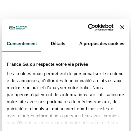
GRAND PRIX DE SAINT-CLOUD
JEUXDI BY PARISLONGCHAMP
JEUXDI BY PARISLONGCHAMP
LA GARDEN PARTY - CYGAMES GRAND PRIX DE PARIS -
14 JUILLET
LA GARDEN PARTY - CYGAMES GRAND PRIX DE PARIS -
14 JUILLET
Consentement
Détails
À propos des cookies
TOUS NOS ÉVÉNEMENTS
France Galop respecte votre vie privée
Les cookies nous permettent de personnaliser le contenu
OFFRES, PASS & ABONNEMENTS
et les annonces, d'offrir des fonctionnalités relatives aux
médias sociaux et d'analyser notre trafic. Nous
ABONNEMENTS ANNUELS
partageons également des informations sur l'utilisation de
ABONNEMENTS ANNUELS
notre site avec nos partenaires de médias sociaux, de
publicité et d'analyse, qui peuvent combiner celles-ci
JOURS DE COURSES
JOURS DE COURSES
avec d'autres informations que vous leur avez fournies
ou qu'ils ont collectées lors de votre utilisation de leurs
PARKING
services.
PARKING