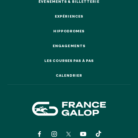
EVÉNEMENTS D'ENTREPRISE
ÉVÉNEMENTS & BILLETTERIE
EVÉNEMENTS D'ENTREPRISE
ÉVÉNEMENTS & BILLETTERIE
EXPÉRIENCES
TOUTES NOS EXPERIENCES
EXPÉRIENCES
HIPPODROMES
HIPPODROMES
Accès rapide
INFORMATIONS PRATIQUES
ENGAGEMENTS
ENGAGEMENTS
LES COURSES PAS À PAS
RESTAURATION
LES COURSES PAS À PAS
CALENDRIER
CALENDRIER
BTOB – ENTREPRISES
DRESS CODE