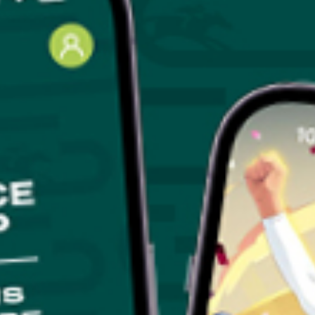
GRAND PRIX DE SAINT-CLOUD
JEUXDI BY PARISLONGCHAMP
JEUXDI BY PARISLONGCHAMP
LA GARDEN PARTY - CYGAMES GRAND PRIX DE PARIS -
14 JUILLET
LA GARDEN PARTY - CYGAMES GRAND PRIX DE PARIS -
14 JUILLET
TOUS NOS ÉVÉNEMENTS
OFFRES, PASS & ABONNEMENTS
ABONNEMENTS ANNUELS
ABONNEMENTS ANNUELS
JOURS DE COURSES
JOURS DE COURSES
PARKING
PARKING