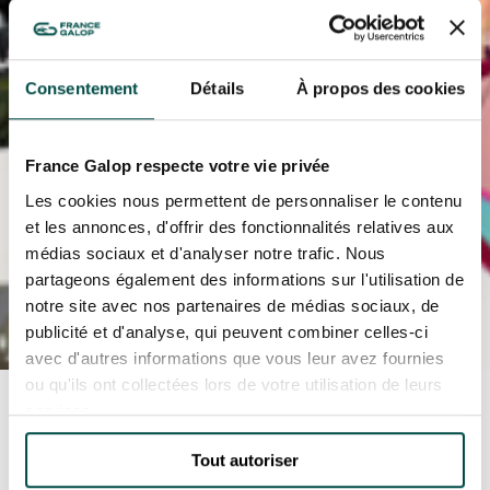
EVÉNEMENTS D'ENTREPRISE
EVÉNEMENTS D'ENTREPRISE
TOUTES NOS EXPERIENCES
Consentement
Détails
À propos des cookies
Accès rapide
INFORMATIONS PRATIQUES
France Galop respecte votre vie privée
Les cookies nous permettent de personnaliser le contenu
RESTAURATION
et les annonces, d'offrir des fonctionnalités relatives aux
médias sociaux et d'analyser notre trafic. Nous
partageons également des informations sur l'utilisation de
BTOB – ENTREPRISES
notre site avec nos partenaires de médias sociaux, de
publicité et d'analyse, qui peuvent combiner celles-ci
DRESS CODE
avec d'autres informations que vous leur avez fournies
ou qu'ils ont collectées lors de votre utilisation de leurs
services.
Accueil
l'application France Galop
Tout autoriser
L'APPLICATION