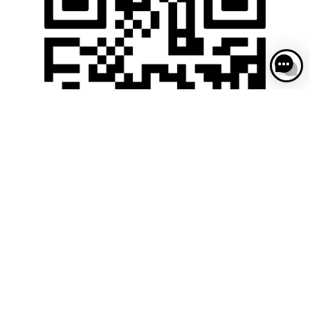
TÉLÉCHARGEZ DÈS
MAINTENANT
Disponible gratuitement sur l’
App Store
et
Google Play
, l’app France Galop vous ouvre les
portes d’une expérience inédite.