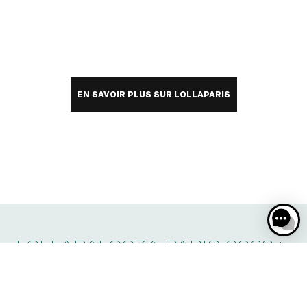
EN SAVOIR PLUS SUR LOLLAPARIS
EN SAVOIR PLUS SUR LOLLAPARIS
LOLLAPALOOZA PARIS 2023 :
TROIS JOURS DE PURE
MAGIE À PARISLONGCHAMP !
Ne manquez pas l’édition spectaculaire du Lollapalooza