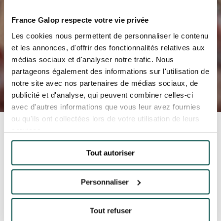
France Galop respecte votre vie privée
Les cookies nous permettent de personnaliser le contenu
et les annonces, d'offrir des fonctionnalités relatives aux
NOS EXPÉRIENCES
médias sociaux et d'analyser notre trafic. Nous
partageons également des informations sur l'utilisation de
notre site avec nos partenaires de médias sociaux, de
EN FAMILLE
EN FAMILLE
publicité et d'analyse, qui peuvent combiner celles-ci
avec d'autres informations que vous leur avez fournies
ENTRE AMIS
ou qu'ils ont collectées lors de votre utilisation de leurs
ENTRE AMIS
services.
POUR LE SPORT
Accueil
Lollapalooza Paris 2023
POUR LE SPORT
Tout autoriser
LOLLAPALOOZA
POUR FAIRE LA FÊTE
POUR FAIRE LA FÊTE
PARIS 2023
Personnaliser
EN COUPLE
L'édition spectaculaire du Lollapalooza 2023 qui
EN COUPLE
a illuminé l'Hippodrome de Longchamp, pour la
Tout refuser
premier fois durant 3 jours, du 21 au 23 juillet.