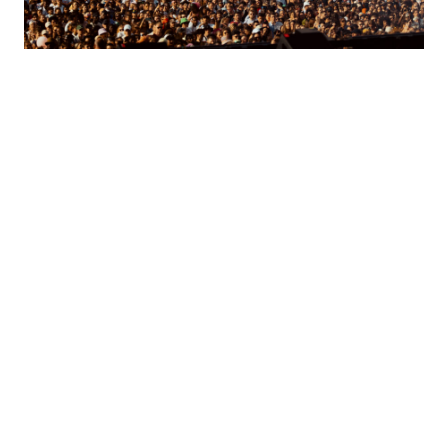
FUSION DE MUSIQUE ET
D'ÉNERGIE POUR
LOLLAPALOOZA À
PARISLONGCHAMP LES
21,22 & 23 JUILLET
Kendrick Lamar, Aya Nakamura, Damso, Kygo,
Rosalía, Lil Nas X mais aussi Stray Kids,
OneRepublic, Central Cee ou encore John Butler,
Kaleo, Ava Max et Royal Republic !
crédit photo : @Nicko Guihal