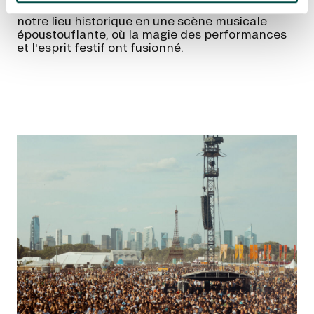
EVÉNEMENTS D'ENTREPRISE
Cet événement emblématique a transformé
EVÉNEMENTS D'ENTREPRISE
notre lieu historique en une scène musicale
époustouflante, où la magie des performances
TOUTES NOS EXPERIENCES
et l'esprit festif ont fusionné.
Accès rapide
INFORMATIONS PRATIQUES
RESTAURATION
BTOB – ENTREPRISES
DRESS CODE