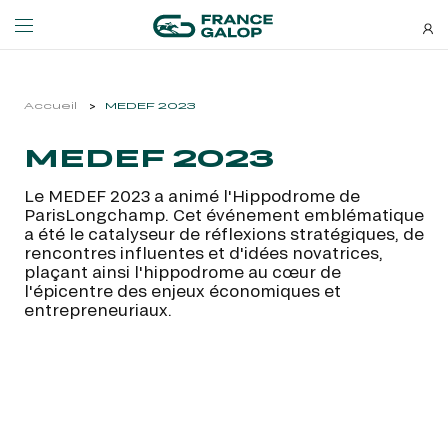
Événements et billetterie
Découvrez-nous
Accueil
MEDEF 2023
MEDEF 2023
NEWSLETTERS
LES ÉVÉNEMENTS
DÉCOUVREZ-NOUS
Le MEDEF 2023 a animé l'Hippodrome de
Bons plans, nouveautés et
ParisLongchamp. Cet événement emblématique
MEETING DE DEAUVILLE BARRIÈRE
QUI SOMMES-NOUS ?
actus : ne ratez rien !
a été le catalyseur de réflexions stratégiques, de
MEETING DE DEAUVILLE BARRIÈRE
QUI SOMMES-NOUS ?
rencontres influentes et d'idées novatrices,
plaçant ainsi l'hippodrome au cœur de
QATAR ARC TRIALS
NOS ENGAGEMENTS BIEN-ÊTRE ÉQUIN
l'épicentre des enjeux économiques et
QATAR ARC TRIALS
NOS ENGAGEMENTS BIEN-ÊTRE ÉQUIN
entrepreneuriaux.
À LA DÉCOUVERTE DE L'HIPPODROME
RESPONSABILITÉ SOCIÉTALE
À LA DÉCOUVERTE DE L'HIPPODROME
RESPONSABILITÉ SOCIÉTALE
QATAR PRIX DE L'ARC DE TRIOMPHE
QATAR PRIX DE L'ARC DE TRIOMPHE
S’ABONNER
L'HIPPODROME EN FAMILLE