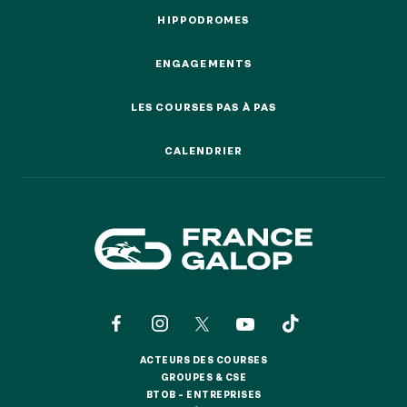
EVÉNEMENTS D'ENTREPRISE
EVÉNEMENTS D'ENTREPRISE
HIPPODROMES
HIPPODROMES
TOUTES NOS EXPERIENCES
ENGAGEMENTS
ENGAGEMENTS
LES COURSES PAS À PAS
Accès rapide
LES COURSES PAS À PAS
INFORMATIONS PRATIQUES
CALENDRIER
CALENDRIER
RESTAURATION
BTOB – ENTREPRISES
DRESS CODE
ACTEURS DES COURSES
ACTEURS DES COURSES
GROUPES & CSE
GROUPES & CSE
BTOB – ENTREPRISES
BTOB – ENTREPRISES