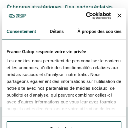
GRAND PRIX DE SAINT-CLOUD
Échanges stratégiques : Des leaders éclairés
JEUXDI BY PARISLONGCHAMP
ont partagé leur vision et leur expertise, ouvrant
JEUXDI BY PARISLONGCHAMP
la voie à de nouvelles perspectives.
LA GARDEN PARTY - CYGAMES GRAND PRIX DE PARIS -
Réseautage de premier plan : L’hippodrome a
Consentement
Détails
À propos des cookies
14 JUILLET
été le lieu où les esprits brillants se sont
LA GARDEN PARTY - CYGAMES GRAND PRIX DE PARIS -
14 JUILLET
rencontrés, formant des alliances stratégiques
TOUS NOS ÉVÉNEMENTS
et des partenariats durables.
France Galop respecte votre vie privée
Innovation entrepreneuriale : Les idées
Les cookies nous permettent de personnaliser le contenu
novatrices et les projets prometteurs ont pris vie
et les annonces, d'offrir des fonctionnalités relatives aux
lors de ce rassemblement exceptionnel.
médias sociaux et d'analyser notre trafic. Nous
OFFRES, PASS & ABONNEMENTS
partageons également des informations sur l'utilisation de
notre site avec nos partenaires de médias sociaux, de
ABONNEMENTS ANNUELS
publicité et d'analyse, qui peuvent combiner celles-ci
ABONNEMENTS ANNUELS
PLUS D'INFOS
avec d'autres informations que vous leur avez fournies
JOURS DE COURSES
ou qu'ils ont collectées lors de votre utilisation de leurs
JOURS DE COURSES
services.
PLUS D'INFO
PARKING
MEDEF 2023 : RÉFLEXIONS
PARKING