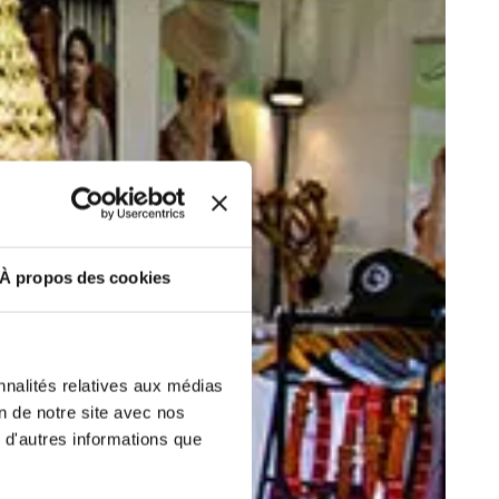
r fréquence. Je pourrai le retirer à
S’ABONNER
etter ainsi que des informations
ans la newsletter.
En savoir plus
sur
DRESS CODE
À propos des cookies
nnalités relatives aux médias
on de notre site avec nos
 d'autres informations que