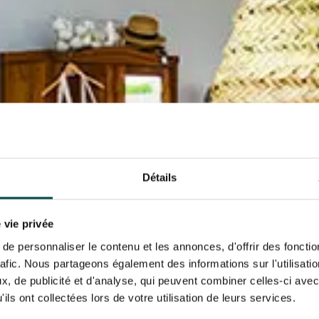
N PARTY - CYGAMES GRAND
ARIS - 14 JUILLET
re un pixel de suivi des ouvertures des mails et d'adaptation de leur contenu et de leu
N PARTY - CYGAMES GRAND
er le suivi de mes e-mails".
ARIS - 14 JUILLET
risez France Galop à stocker et traiter votre adresse mail pour vous envoyer ses newsl
rez à tout moment vous désabonner en utilisant le lien de désabonnement intégré d
its
.
URATION
BTOB – ENTREPRISES
Détails
 vie privée
e personnaliser le contenu et les annonces, d'offrir des fonctio
rafic. Nous partageons également des informations sur l'utilisati
, de publicité et d'analyse, qui peuvent combiner celles-ci avec
ils ont collectées lors de votre utilisation de leurs services.