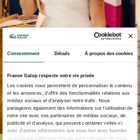
L'HIPPODROME EN FAMILLE
En cliquant sur s’abonner vous autorisez France Galop à stocker et traiter
LES 48H DE L'OBSTACLE
votre adresse mail pour vous envoyer ses newsletter ainsi que des
LES 48H DE L'OBSTACLE
informations concernant France Galop. Vous pourrez à tout moment vous
S’ABONNER
désabonner en utilisant le lien de désabonnement intégré dans la
newsletter.
En savoir plus
sur la gestion de vos données et vos droits
.
NOËL À DEAUVILLE-LA TOUQUES
NOËL À DEAUVILLE-LA TOUQUES
NRJ MUSIC TOUR AUX EMIRATES POULES D'ESSAI
Consentement
Détails
À propos des cookies
NRJ MUSIC TOUR AUX EMIRATES POULES D'ESSAI
LE DÉFI DES HARAS - GRAND STEEPLE-CHASE DE PARIS
LE DÉFI DES HARAS - GRAND STEEPLE-CHASE DE PARIS
France Galop respecte votre vie privée
QATAR PRIX DU JOCKEY CLUB
Les cookies nous permettent de personnaliser le contenu
QATAR PRIX DU JOCKEY CLUB
et les annonces, d'offrir des fonctionnalités relatives aux
médias sociaux et d'analyser notre trafic. Nous
PRIX DE DIANE LONGINES
PRIX DE DIANE LONGINES
partageons également des informations sur l'utilisation de
notre site avec nos partenaires de médias sociaux, de
OH! COURSES
publicité et d'analyse, qui peuvent combiner celles-ci
OH! COURSES
avec d'autres informations que vous leur avez fournies
GRAND PRIX DE SAINT-CLOUD
ou qu'ils ont collectées lors de votre utilisation de leurs