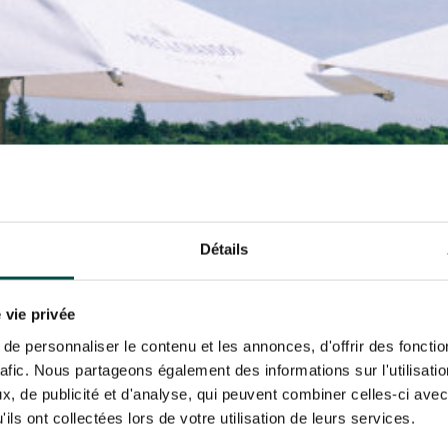
N PARTY - CYGAMES GRAND
ARIS - 14 JUILLET
risez France Galop à stocker et traiter votre adresse mail pour vous envoyer ses newsl
N PARTY - CYGAMES GRAND
rez à tout moment vous désabonner en utilisant le lien de désabonnement intégré d
ARIS - 14 JUILLET
its
.
URATION
BTOB – ENTREPRISES
Détails
 vie privée
e personnaliser le contenu et les annonces, d'offrir des fonctio
rafic. Nous partageons également des informations sur l'utilisati
, de publicité et d'analyse, qui peuvent combiner celles-ci avec
ils ont collectées lors de votre utilisation de leurs services.