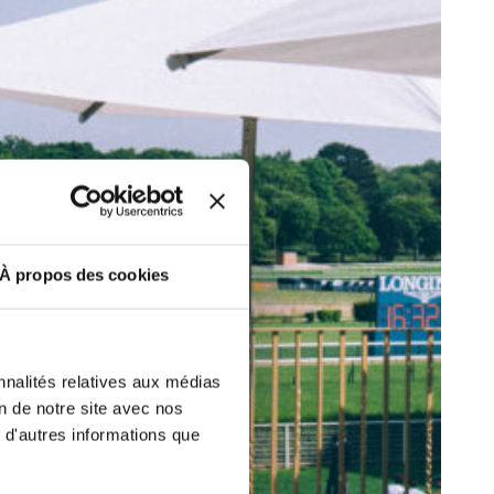
etter ainsi que des informations
ans la newsletter.
En savoir plus
sur
S’ABONNER
DRESS CODE
À propos des cookies
nnalités relatives aux médias
on de notre site avec nos
 d'autres informations que