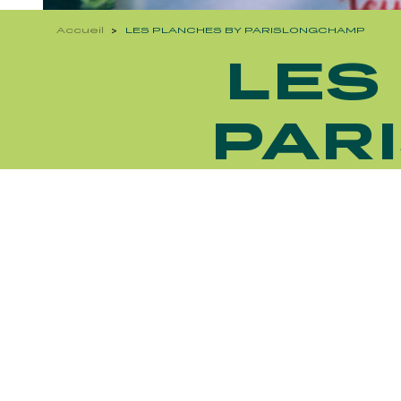
Accueil
LES PLANCHES BY PARISLONGCHAMP
LES
PAR
Découvrez Aussi :
FRANCE GALOP - COURSES 