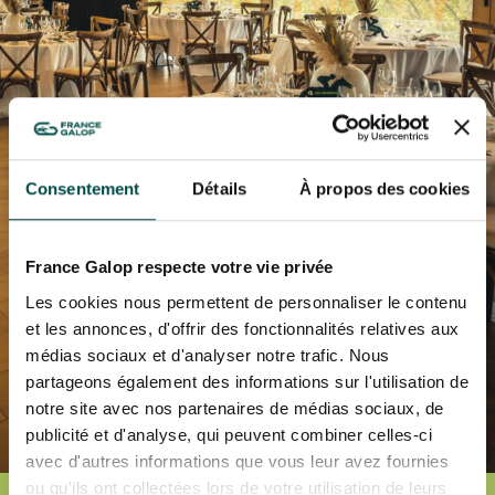
L'HIPPODROME EN FAMILLE
En cliquant sur s’abonner vous autorisez France Galop à stocker et traiter
LES 48H DE L'OBSTACLE
votre adresse mail pour vous envoyer ses newsletter ainsi que des
LES 48H DE L'OBSTACLE
informations concernant France Galop. Vous pourrez à tout moment vous
S’ABONNER
désabonner en utilisant le lien de désabonnement intégré dans la
newsletter.
En savoir plus
sur la gestion de vos données et vos droits
.
NOËL À DEAUVILLE-LA TOUQUES
NOËL À DEAUVILLE-LA TOUQUES
NRJ MUSIC TOUR AUX EMIRATES POULES D'ESSAI
Consentement
Détails
À propos des cookies
NRJ MUSIC TOUR AUX EMIRATES POULES D'ESSAI
LE DÉFI DES HARAS - GRAND STEEPLE-CHASE DE PARIS
LE DÉFI DES HARAS - GRAND STEEPLE-CHASE DE PARIS
France Galop respecte votre vie privée
QATAR PRIX DU JOCKEY CLUB
Les cookies nous permettent de personnaliser le contenu
QATAR PRIX DU JOCKEY CLUB
et les annonces, d'offrir des fonctionnalités relatives aux
médias sociaux et d'analyser notre trafic. Nous
PRIX DE DIANE LONGINES
PRIX DE DIANE LONGINES
partageons également des informations sur l'utilisation de
notre site avec nos partenaires de médias sociaux, de
OH! COURSES
publicité et d'analyse, qui peuvent combiner celles-ci
OH! COURSES
avec d'autres informations que vous leur avez fournies
GRAND PRIX DE SAINT-CLOUD
ou qu'ils ont collectées lors de votre utilisation de leurs