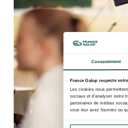
LA GARDE
NOËL À DEAUVILLE-LA TOUQUES
PRIX DE P
En cliquant sur s’abonner vous auto
NRJ MUSIC TOUR AUX EMIRATES POULES
LA GARDE
concernant France Galop. Vous pour
D'ESSAI
PRIX DE P
la gestion de vos données et vos dro
TOUS NOS ÉVÉNEMENTS
Accès rapide
INFORMATIONS PRATIQUES
RESTA
Consentement
France Galop respecte votre
Les cookies nous permettent d
sociaux et d'analyser notre t
partenaires de médias sociaux
vous leur avez fournies ou qu'