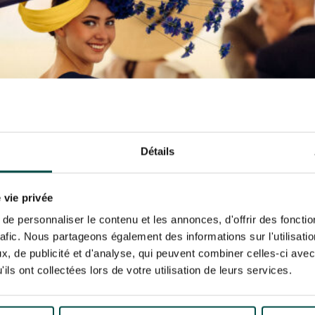
N PARTY - CYGAMES GRAND
ARIS - 14 JUILLET
risez France Galop à stocker et traiter votre adresse mail pour vous envoyer ses newsl
N PARTY - CYGAMES GRAND
rez à tout moment vous désabonner en utilisant le lien de désabonnement intégré d
ARIS - 14 JUILLET
its
.
URATION
BTOB – ENTREPRISES
Détails
 vie privée
e personnaliser le contenu et les annonces, d'offrir des fonctio
rafic. Nous partageons également des informations sur l'utilisati
, de publicité et d'analyse, qui peuvent combiner celles-ci avec
ils ont collectées lors de votre utilisation de leurs services.