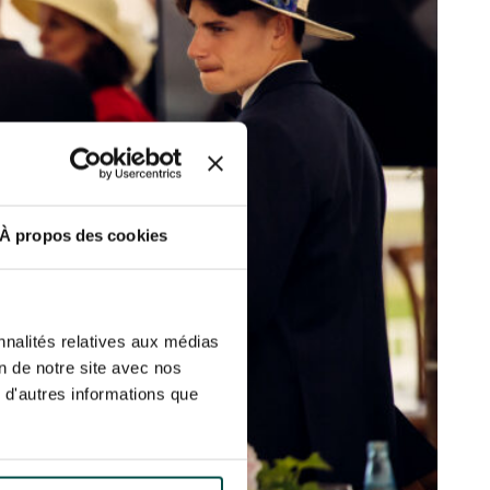
etter ainsi que des informations
ans la newsletter.
En savoir plus
sur
S’ABONNER
DRESS CODE
À propos des cookies
nnalités relatives aux médias
on de notre site avec nos
 d'autres informations que