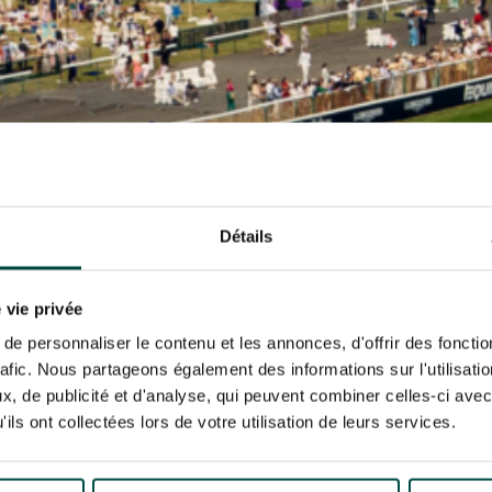
N PARTY - CYGAMES GRAND
ARIS - 14 JUILLET
re un pixel de suivi des ouvertures des mails et d'adaptation de leur contenu et de leu
N PARTY - CYGAMES GRAND
er le suivi de mes e-mails".
ARIS - 14 JUILLET
risez France Galop à stocker et traiter votre adresse mail pour vous envoyer ses newsl
rez à tout moment vous désabonner en utilisant le lien de désabonnement intégré d
its
.
URATION
BTOB – ENTREPRISES
Détails
 vie privée
e personnaliser le contenu et les annonces, d'offrir des fonctio
rafic. Nous partageons également des informations sur l'utilisati
, de publicité et d'analyse, qui peuvent combiner celles-ci avec
ils ont collectées lors de votre utilisation de leurs services.