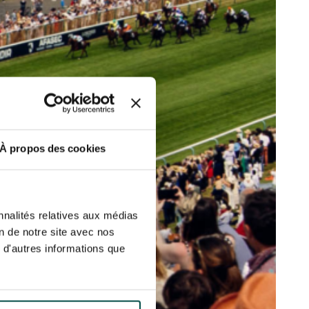
r fréquence. Je pourrai le retirer à
S’ABONNER
etter ainsi que des informations
ans la newsletter.
En savoir plus
sur
DRESS CODE
À propos des cookies
nnalités relatives aux médias
on de notre site avec nos
 d'autres informations que