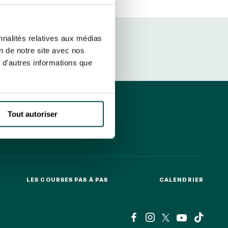
r fréquence. Je pourrai le retirer à
S’ABONNER
etter ainsi que des informations
nnalités relatives aux médias
ans la newsletter.
En savoir plus
sur
on de notre site avec nos
 d'autres informations que
DRESS CODE
Tout autoriser
LES COURSES PAS À PAS
CALENDRIER
LES COURSES PAS À PAS
CALENDRIER