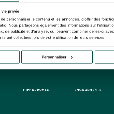
N PARTY - CYGAMES GRAND
ARIS - 14 JUILLET
re un pixel de suivi des ouvertures des mails et d'adaptation de leur contenu et de leu
N PARTY - CYGAMES GRAND
er le suivi de mes e-mails".
 vie privée
ARIS - 14 JUILLET
risez France Galop à stocker et traiter votre adresse mail pour vous envoyer ses newsl
e personnaliser le contenu et les annonces, d'offrir des fonctio
rez à tout moment vous désabonner en utilisant le lien de désabonnement intégré d
HIPPIQUES ET ÉVÉNEMENTS
rafic. Nous partageons également des informations sur l'utilisati
its
.
, de publicité et d'analyse, qui peuvent combiner celles-ci avec
ils ont collectées lors de votre utilisation de leurs services.
URATION
BTOB – ENTREPRISES
Personnaliser
HIPPODROMES
ENGAGEMENTS
HIPPODROMES
ENGAGEMENTS