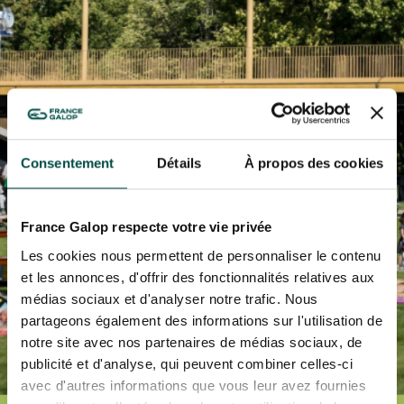
L'HIPPODROME EN FAMILLE
En cliquant sur s’abonner vous autorisez France Galop à stocker et traiter
LES 48H DE L'OBSTACLE
votre adresse mail pour vous envoyer ses newsletter ainsi que des
LES 48H DE L'OBSTACLE
informations concernant France Galop. Vous pourrez à tout moment vous
S’ABONNER
désabonner en utilisant le lien de désabonnement intégré dans la
newsletter.
En savoir plus
sur la gestion de vos données et vos droits
.
NOËL À DEAUVILLE-LA TOUQUES
NOËL À DEAUVILLE-LA TOUQUES
NRJ MUSIC TOUR AUX EMIRATES POULES D'ESSAI
NRJ MUSIC TOUR AUX EMIRATES POULES D'ESSAI
Consentement
Détails
À propos des cookies
LE DÉFI DES HARAS - GRAND STEEPLE-CHASE DE PARIS
LE DÉFI DES HARAS - GRAND STEEPLE-CHASE DE PARIS
France Galop respecte votre vie privée
QATAR PRIX DU JOCKEY CLUB
Les cookies nous permettent de personnaliser le contenu
QATAR PRIX DU JOCKEY CLUB
et les annonces, d'offrir des fonctionnalités relatives aux
PRIX DE DIANE LONGINES
médias sociaux et d'analyser notre trafic. Nous
PRIX DE DIANE LONGINES
partageons également des informations sur l'utilisation de
notre site avec nos partenaires de médias sociaux, de
OH! COURSES
OH! COURSES
publicité et d'analyse, qui peuvent combiner celles-ci
avec d'autres informations que vous leur avez fournies
GRAND PRIX DE SAINT-CLOUD