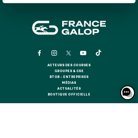
GRAND PRIX DE SAINT-CLOUD
JEUXDI BY PARISLONGCHAMP
JEUXDI BY PARISLONGCHAMP
LA GARDEN PARTY - CYGAMES GRAND PRIX DE PARIS -
14 JUILLET
LA GARDEN PARTY - CYGAMES GRAND PRIX DE PARIS -
14 JUILLET
TOUS NOS ÉVÉNEMENTS
ACTEURS DES COURSES
ACTEURS DES COURSES
GROUPES & CSE
GROUPES & CSE
BTOB – ENTREPRISES
OFFRES, PASS & ABONNEMENTS
BTOB – ENTREPRISES
MÉDIAS
MÉDIAS
ACTUALITÉS
ACTUALITÉS
BOUTIQUE OFFICIELLE
BOUTIQUE OFFICIELLE
ABONNEMENTS ANNUELS
ABONNEMENTS ANNUELS
CONTACTS
QUI SOMMES-NOUS ?
PARTENAIRES
JOURS DE COURSES
JOURS DE COURSES
INFORMATIONS COOKIES
DONNÉES PERSONNELLES
PARKING
MENTIONS LÉGALES
JEU RESPONSABLE
FAQ
CGV
CGU
PARKING