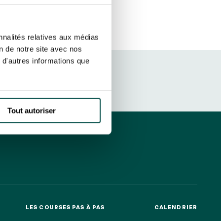
etter ainsi que des informations
ans la newsletter.
En savoir plus
sur
S’ABONNER
nnalités relatives aux médias
on de notre site avec nos
 d'autres informations que
DRESS CODE
Tout autoriser
LES COURSES PAS À PAS
CALENDRIER
LES COURSES PAS À PAS
CALENDRIER