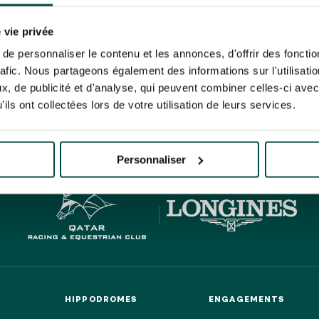
N PARTY - CYGAMES GRAND
ARIS - 14 JUILLET
risez France Galop à stocker et traiter votre adresse mail pour vous envoyer ses newsl
N PARTY - CYGAMES GRAND
rez à tout moment vous désabonner en utilisant le lien de désabonnement intégré d
 vie privée
ARIS - 14 JUILLET
its
.
e personnaliser le contenu et les annonces, d'offrir des fonctio
rafic. Nous partageons également des informations sur l'utilisati
, de publicité et d'analyse, qui peuvent combiner celles-ci avec
ils ont collectées lors de votre utilisation de leurs services.
HIPPIQUES ET ÉVÉNEMENTS
URATION
BTOB – ENTREPRISES
Personnaliser
HIPPODROMES
ENGAGEMENTS
HIPPODROMES
ENGAGEMENTS