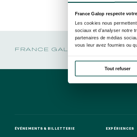
LA GARDE
NOËL À DEAUVILLE-LA TOUQUES
Découvrez Aussi :
PRIX DE P
En cliquant sur s’abonner vous auto
NRJ MUSIC TOUR AUX EMIRATES POULES
LA GARDE
concernant France Galop. Vous pour
D'ESSAI
France Galop respecte votre
PRIX DE P
la gestion de vos données et vos dro
TOUS NOS ÉVÉNEMENTS
Les cookies nous permettent d
sociaux et d'analyser notre t
partenaires de médias sociaux
vous leur avez fournies ou qu'
Accès rapide
FRANCE GALOP - COURSES 
INFORMATIONS PRATIQUES
RESTA
Tout refuser
ÉVÉNEMENTS & BILLETTERIE
EXPÉRIENCES
ÉVÉNEMENTS & BILLETTERIE
EXPÉRIENCES