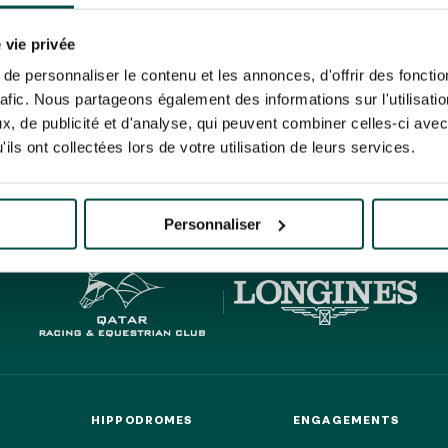
N PARTY - CYGAMES GRAND
ARIS - 14 JUILLET
re un pixel de suivi des ouvertures des mails et d'adaptation de leur contenu et de leu
N PARTY - CYGAMES GRAND
er le suivi de mes e-mails".
 vie privée
ARIS - 14 JUILLET
risez France Galop à stocker et traiter votre adresse mail pour vous envoyer ses newsl
e personnaliser le contenu et les annonces, d'offrir des fonctio
rez à tout moment vous désabonner en utilisant le lien de désabonnement intégré d
rafic. Nous partageons également des informations sur l'utilisati
its
.
, de publicité et d'analyse, qui peuvent combiner celles-ci avec
ils ont collectées lors de votre utilisation de leurs services.
HIPPIQUES ET ÉVÉNEMENTS
URATION
BTOB – ENTREPRISES
Personnaliser
HIPPODROMES
ENGAGEMENTS
HIPPODROMES
ENGAGEMENTS