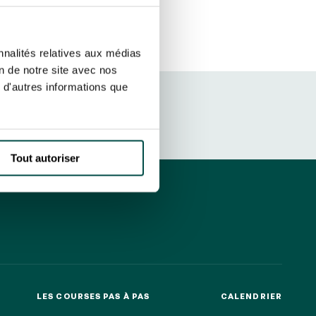
r fréquence. Je pourrai le retirer à
S’ABONNER
etter ainsi que des informations
nnalités relatives aux médias
ans la newsletter.
En savoir plus
sur
on de notre site avec nos
 d'autres informations que
DRESS CODE
Tout autoriser
LES COURSES PAS À PAS
CALENDRIER
LES COURSES PAS À PAS
CALENDRIER