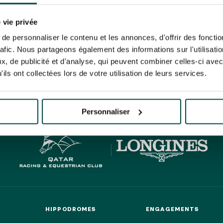
N PARTY - CYGAMES GRAND
ARIS - 14 JUILLET
risez France Galop à stocker et traiter votre adresse mail pour vous envoyer ses newsl
N PARTY - CYGAMES GRAND
rez à tout moment vous désabonner en utilisant le lien de désabonnement intégré d
 vie privée
ARIS - 14 JUILLET
its
.
e personnaliser le contenu et les annonces, d'offrir des fonctio
rafic. Nous partageons également des informations sur l'utilisati
, de publicité et d'analyse, qui peuvent combiner celles-ci avec
ils ont collectées lors de votre utilisation de leurs services.
HIPPIQUES ET ÉVÉNEMENTS
URATION
BTOB – ENTREPRISES
Personnaliser
HIPPODROMES
ENGAGEMENTS
HIPPODROMES
ENGAGEMENTS