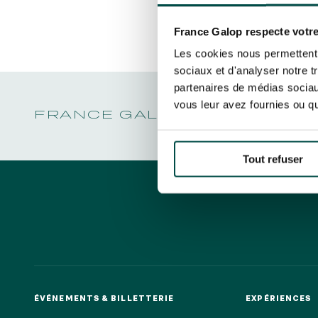
LA GARDE
NOËL À DEAUVILLE-LA TOUQUES
Découvrez Aussi :
PRIX DE P
En cliquant sur s’abonner vous auto
NRJ MUSIC TOUR AUX EMIRATES POULES
LA GARDE
concernant France Galop. Vous pour
D'ESSAI
France Galop respecte votre
PRIX DE P
la gestion de vos données et vos dro
TOUS NOS ÉVÉNEMENTS
Les cookies nous permettent d
sociaux et d'analyser notre t
partenaires de médias sociaux
vous leur avez fournies ou qu'
Accès rapide
FRANCE GALOP - COURSES 
INFORMATIONS PRATIQUES
RESTA
Tout refuser
ÉVÉNEMENTS & BILLETTERIE
EXPÉRIENCES
ÉVÉNEMENTS & BILLETTERIE
EXPÉRIENCES