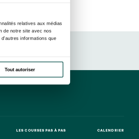
etter ainsi que des informations
ans la newsletter.
En savoir plus
sur
S’ABONNER
nnalités relatives aux médias
on de notre site avec nos
 d'autres informations que
DRESS CODE
Tout autoriser
LES COURSES PAS À PAS
CALENDRIER
LES COURSES PAS À PAS
CALENDRIER