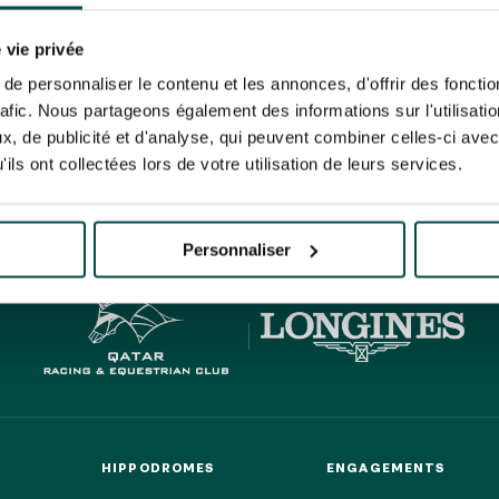
N PARTY - CYGAMES GRAND
ARIS - 14 JUILLET
risez France Galop à stocker et traiter votre adresse mail pour vous envoyer ses newsl
N PARTY - CYGAMES GRAND
rez à tout moment vous désabonner en utilisant le lien de désabonnement intégré d
 vie privée
ARIS - 14 JUILLET
its
.
e personnaliser le contenu et les annonces, d'offrir des fonctio
rafic. Nous partageons également des informations sur l'utilisati
, de publicité et d'analyse, qui peuvent combiner celles-ci avec
ils ont collectées lors de votre utilisation de leurs services.
HIPPIQUES ET ÉVÉNEMENTS
URATION
BTOB – ENTREPRISES
Personnaliser
HIPPODROMES
ENGAGEMENTS
HIPPODROMES
ENGAGEMENTS