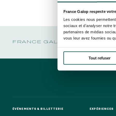
LA GARDE
NOËL À DEAUVILLE-LA TOUQUES
Découvrez Aussi :
PRIX DE P
En cliquant sur s’abonner vous auto
NRJ MUSIC TOUR AUX EMIRATES POULES
LA GARDE
concernant France Galop. Vous pour
D'ESSAI
France Galop respecte votre
PRIX DE P
la gestion de vos données et vos dro
TOUS NOS ÉVÉNEMENTS
Les cookies nous permettent d
sociaux et d'analyser notre t
partenaires de médias sociaux
vous leur avez fournies ou qu'
Accès rapide
FRANCE GALOP - COURSES 
INFORMATIONS PRATIQUES
RESTA
Tout refuser
ÉVÉNEMENTS & BILLETTERIE
EXPÉRIENCES
ÉVÉNEMENTS & BILLETTERIE
EXPÉRIENCES