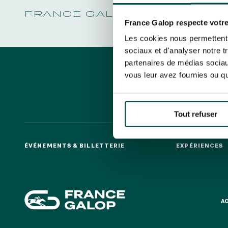
LA GARDE
NOËL À DEAUVILLE-LA TOUQUES
PRIX DE P
En cliquant sur s’abonner vous auto
NRJ MUSIC TOUR AUX EMIRATES POULES
FRANCE GALOP - COURSES 
LA GARDE
concernant France Galop. Vous pour
D'ESSAI
France Galop respecte votre
PRIX DE P
la gestion de vos données et vos dro
TOUS NOS ÉVÉNEMENTS
Les cookies nous permettent d
sociaux et d'analyser notre t
partenaires de médias sociaux
vous leur avez fournies ou qu'
Accès rapide
INFORMATIONS PRATIQUES
RESTA
Tout refuser
ÉVÉNEMENTS & BILLETTERIE
EXPÉRIENCES
ÉVÉNEMENTS & BILLETTERIE
EXPÉRIENCES
A
A