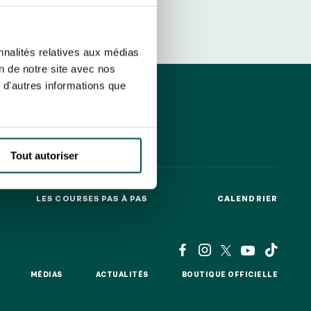
etter ainsi que des informations
ans la newsletter.
En savoir plus
sur
S’ABONNER
nnalités relatives aux médias
on de notre site avec nos
 d'autres informations que
DRESS CODE
Tout autoriser
LES COURSES PAS À PAS
CALENDRIER
LES COURSES PAS À PAS
CALENDRIER
MÉDIAS
ACTUALITÉS
BOUTIQUE OFFICIELLE
MÉDIAS
ACTUALITÉS
BOUTIQUE OFFICIELLE