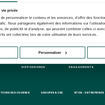
N PARTY - CYGAMES GRAND
ARIS - 14 JUILLET
risez France Galop à stocker et traiter votre adresse mail pour vous envoyer ses newsl
HIPPIQUES ET ÉVÉNEMENTS
N PARTY - CYGAMES GRAND
rez à tout moment vous désabonner en utilisant le lien de désabonnement intégré d
 vie privée
ARIS - 14 JUILLET
its
.
e personnaliser le contenu et les annonces, d'offrir des fonctio
rafic. Nous partageons également des informations sur l'utilisati
, de publicité et d'analyse, qui peuvent combiner celles-ci avec
ils ont collectées lors de votre utilisation de leurs services.
URATION
BTOB – ENTREPRISES
Personnaliser
HIPPODROMES
ENGAGEMENTS
HIPPODROMES
ENGAGEMENTS
CTEURS DES COURSES
GROUPES & CSE
BTOB – ENTREPRISES
CTEURS DES COURSES
GROUPES & CSE
BTOB – ENTREPRISES