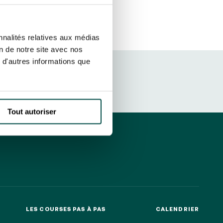
r fréquence. Je pourrai le retirer à
S’ABONNER
etter ainsi que des informations
nnalités relatives aux médias
ans la newsletter.
En savoir plus
sur
on de notre site avec nos
 d'autres informations que
DRESS CODE
Tout autoriser
LES COURSES PAS À PAS
CALENDRIER
LES COURSES PAS À PAS
CALENDRIER