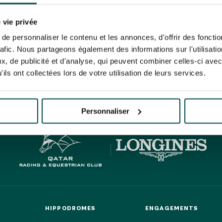
N PARTY - CYGAMES GRAND
ARIS - 14 JUILLET
re un pixel de suivi des ouvertures des mails et d'adaptation de leur contenu et de leu
N PARTY - CYGAMES GRAND
er le suivi de mes e-mails".
 vie privée
ARIS - 14 JUILLET
risez France Galop à stocker et traiter votre adresse mail pour vous envoyer ses newsl
e personnaliser le contenu et les annonces, d'offrir des fonctio
rez à tout moment vous désabonner en utilisant le lien de désabonnement intégré d
rafic. Nous partageons également des informations sur l'utilisati
its
.
, de publicité et d'analyse, qui peuvent combiner celles-ci avec
ils ont collectées lors de votre utilisation de leurs services.
HIPPIQUES ET ÉVÉNEMENTS
URATION
BTOB – ENTREPRISES
Personnaliser
HIPPODROMES
ENGAGEMENTS
HIPPODROMES
ENGAGEMENTS