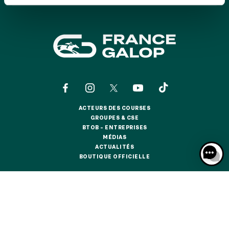
GRAND PRIX DE SAINT-CLOUD
JEUXDI BY PARISLONGCHAMP
JEUXDI BY PARISLONGCHAMP
LA GARDEN PARTY - CYGAMES GRAND PRIX DE PARIS -
14 JUILLET
LA GARDEN PARTY - CYGAMES GRAND PRIX DE PARIS -
14 JUILLET
TOUS NOS ÉVÉNEMENTS
ACTEURS DES COURSES
ACTEURS DES COURSES
GROUPES & CSE
GROUPES & CSE
BTOB – ENTREPRISES
OFFRES, PASS & ABONNEMENTS
BTOB – ENTREPRISES
MÉDIAS
MÉDIAS
ACTUALITÉS
ACTUALITÉS
BOUTIQUE OFFICIELLE
BOUTIQUE OFFICIELLE
ABONNEMENTS ANNUELS
ABONNEMENTS ANNUELS
CONTACTS
QUI SOMMES-NOUS ?
PARTENAIRES
JOURS DE COURSES
JOURS DE COURSES
INFORMATIONS COOKIES
DONNÉES PERSONNELLES
PARKING
MENTIONS LÉGALES
JEU RESPONSABLE
FAQ
CGV
CGU
PARKING