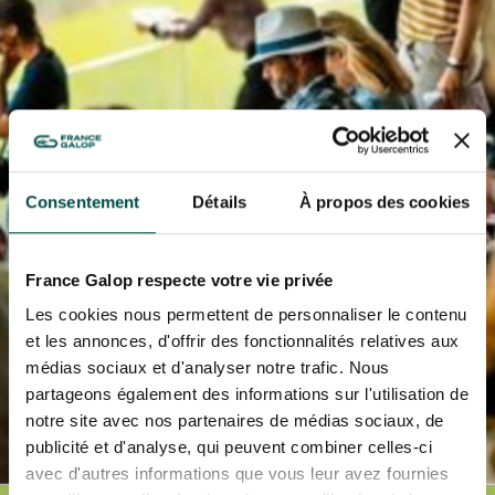
L'HIPPODROME EN FAMILLE
En cliquant sur s’abonner vous autorisez France Galop à stocker et traiter
LES 48H DE L'OBSTACLE
votre adresse mail pour vous envoyer ses newsletter ainsi que des
LES 48H DE L'OBSTACLE
informations concernant France Galop. Vous pourrez à tout moment vous
S’ABONNER
désabonner en utilisant le lien de désabonnement intégré dans la
newsletter.
En savoir plus
sur la gestion de vos données et vos droits
.
NOËL À DEAUVILLE-LA TOUQUES
NOËL À DEAUVILLE-LA TOUQUES
NRJ MUSIC TOUR AUX EMIRATES POULES D'ESSAI
NRJ MUSIC TOUR AUX EMIRATES POULES D'ESSAI
Consentement
Détails
À propos des cookies
LE DÉFI DES HARAS - GRAND STEEPLE-CHASE DE PARIS
LE DÉFI DES HARAS - GRAND STEEPLE-CHASE DE PARIS
France Galop respecte votre vie privée
QATAR PRIX DU JOCKEY CLUB
Les cookies nous permettent de personnaliser le contenu
QATAR PRIX DU JOCKEY CLUB
et les annonces, d'offrir des fonctionnalités relatives aux
PRIX DE DIANE LONGINES
médias sociaux et d'analyser notre trafic. Nous
PRIX DE DIANE LONGINES
partageons également des informations sur l'utilisation de
OH! COURSES
notre site avec nos partenaires de médias sociaux, de
OH! COURSES
publicité et d'analyse, qui peuvent combiner celles-ci
avec d'autres informations que vous leur avez fournies
GRAND PRIX DE SAINT-CLOUD