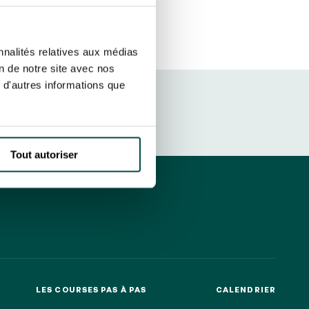
r fréquence. Je pourrai le retirer à
S’ABONNER
etter ainsi que des informations
nnalités relatives aux médias
ans la newsletter.
En savoir plus
sur
on de notre site avec nos
 d'autres informations que
DRESS CODE
Tout autoriser
LES COURSES PAS À PAS
CALENDRIER
LES COURSES PAS À PAS
CALENDRIER