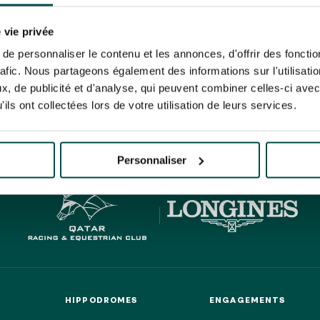
N PARTY - CYGAMES GRAND
ARIS - 14 JUILLET
re un pixel de suivi des ouvertures des mails et d'adaptation de leur contenu et de leu
N PARTY - CYGAMES GRAND
er le suivi de mes e-mails".
 vie privée
ARIS - 14 JUILLET
risez France Galop à stocker et traiter votre adresse mail pour vous envoyer ses newsl
e personnaliser le contenu et les annonces, d'offrir des fonctio
rez à tout moment vous désabonner en utilisant le lien de désabonnement intégré d
rafic. Nous partageons également des informations sur l'utilisati
its
.
, de publicité et d'analyse, qui peuvent combiner celles-ci avec
ils ont collectées lors de votre utilisation de leurs services.
HIPPIQUES ET ÉVÉNEMENTS
URATION
BTOB – ENTREPRISES
Personnaliser
HIPPODROMES
ENGAGEMENTS
HIPPODROMES
ENGAGEMENTS