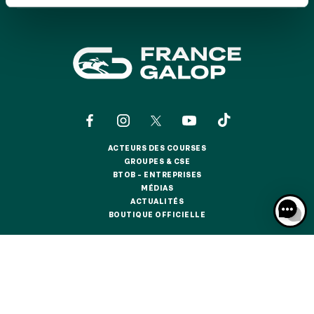
GRAND PRIX DE SAINT-CLOUD
JEUXDI BY PARISLONGCHAMP
JEUXDI BY PARISLONGCHAMP
LA GARDEN PARTY - CYGAMES GRAND PRIX DE PARIS -
14 JUILLET
LA GARDEN PARTY - CYGAMES GRAND PRIX DE PARIS -
14 JUILLET
TOUS NOS ÉVÉNEMENTS
ACTEURS DES COURSES
ACTEURS DES COURSES
GROUPES & CSE
GROUPES & CSE
BTOB – ENTREPRISES
OFFRES, PASS & ABONNEMENTS
BTOB – ENTREPRISES
MÉDIAS
MÉDIAS
ACTUALITÉS
ACTUALITÉS
BOUTIQUE OFFICIELLE
BOUTIQUE OFFICIELLE
ABONNEMENTS ANNUELS
ABONNEMENTS ANNUELS
CONTACTS
QUI SOMMES-NOUS ?
PARTENAIRES
JOURS DE COURSES
JOURS DE COURSES
INFORMATIONS COOKIES
DONNÉES PERSONNELLES
PARKING
MENTIONS LÉGALES
JEU RESPONSABLE
FAQ
CGV
CGU
PARKING