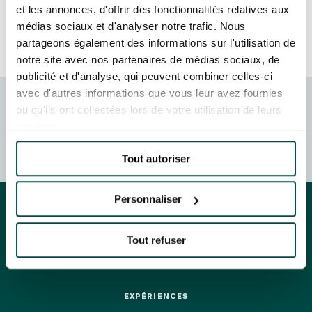
GRAND PRIX DE SAINT-CLOUD
et les annonces, d'offrir des fonctionnalités relatives aux
médias sociaux et d'analyser notre trafic. Nous
JEUXDI BY PARISLONGCHAMP
JEUXDI BY PARISLONGCHAMP
partageons également des informations sur l'utilisation de
notre site avec nos partenaires de médias sociaux, de
LA GARDEN PARTY - CYGAMES GRAND PRIX DE PARIS -
publicité et d'analyse, qui peuvent combiner celles-ci
14 JUILLET
LA GARDEN PARTY - CYGAMES GRAND PRIX DE PARIS -
avec d'autres informations que vous leur avez fournies
14 JUILLET
ou qu'ils ont collectées lors de votre utilisation de leurs
FRANCE GALOP - COURSES
TOUS NOS ÉVÉNEMENTS
services.
HIPPIQUES ET ÉVÉNEMENTS
Tout autoriser
OFFRES, PASS & ABONNEMENTS
Personnaliser
ABONNEMENTS ANNUELS
ABONNEMENTS ANNUELS
Tout refuser
JOURS DE COURSES
ÉVÉNEMENTS & BILLETTERIE
ÉVÉNEMENTS & BILLETTERIE
JOURS DE COURSES
EXPÉRIENCES
PARKING
EXPÉRIENCES
PARKING