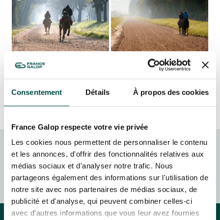
L'HIPPODROME EN FAMILLE
En cliquant sur s’abonner vous autorisez France Galop à stocker et traiter
LES 48H DE L'OBSTACLE
votre adresse mail pour vous envoyer ses newsletter ainsi que des
LES 48H DE L'OBSTACLE
informations concernant France Galop. Vous pourrez à tout moment vous
S’ABONNER
désabonner en utilisant le lien de désabonnement intégré dans la
newsletter.
En savoir plus
sur la gestion de vos données et vos droits
.
NOËL À DEAUVILLE-LA TOUQUES
NOËL À DEAUVILLE-LA TOUQUES
NRJ MUSIC TOUR AUX EMIRATES POULES D'ESSAI
NRJ MUSIC TOUR AUX EMIRATES POULES D'ESSAI
Consentement
Détails
À propos des cookies
LE DÉFI DES HARAS - GRAND STEEPLE-CHASE DE PARIS
LE DÉFI DES HARAS - GRAND STEEPLE-CHASE DE PARIS
France Galop respecte votre vie privée
QATAR PRIX DU JOCKEY CLUB
QATAR PRIX DU JOCKEY CLUB
Les cookies nous permettent de personnaliser le contenu
et les annonces, d'offrir des fonctionnalités relatives aux
FRANCE GALOP - COURSES
PRIX DE DIANE LONGINES
médias sociaux et d'analyser notre trafic. Nous
PRIX DE DIANE LONGINES
HIPPIQUES ET ÉVÉNEMENTS
partageons également des informations sur l'utilisation de
OH! COURSES
notre site avec nos partenaires de médias sociaux, de
OH! COURSES
publicité et d'analyse, qui peuvent combiner celles-ci
avec d'autres informations que vous leur avez fournies
GRAND PRIX DE SAINT-CLOUD