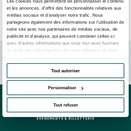
GRAND PRIX DE SAINT-CLOUD
Les cookies nous permettent de personnaliser le contenu
et les annonces, d'offrir des fonctionnalités relatives aux
JEUXDI BY PARISLONGCHAMP
médias sociaux et d'analyser notre trafic. Nous
JEUXDI BY PARISLONGCHAMP
partageons également des informations sur l'utilisation de
LA GARDEN PARTY - CYGAMES GRAND PRIX DE PARIS -
notre site avec nos partenaires de médias sociaux, de
14 JUILLET
publicité et d'analyse, qui peuvent combiner celles-ci
LA GARDEN PARTY - CYGAMES GRAND PRIX DE PARIS -
14 JUILLET
avec d'autres informations que vous leur avez fournies
TOUS NOS ÉVÉNEMENTS
ou qu'ils ont collectées lors de votre utilisation de leurs
FRANCE GALOP - COURSES
services.
HIPPIQUES ET ÉVÉNEMENTS
Tout autoriser
OFFRES, PASS & ABONNEMENTS
Personnaliser
ABONNEMENTS ANNUELS
ABONNEMENTS ANNUELS
Tout refuser
JOURS DE COURSES
JOURS DE COURSES
ÉVÉNEMENTS & BILLETTERIE
ÉVÉNEMENTS & BILLETTERIE
PARKING
PARKING