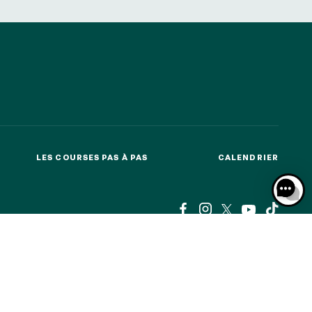
LES COURSES PAS À PAS
CALENDRIER
LES COURSES PAS À PAS
CALENDRIER
MÉDIAS
ACTUALITÉS
BOUTIQUE OFFICIELLE
MÉDIAS
ACTUALITÉS
BOUTIQUE OFFICIELLE
KIES
DONNÉES PERSONNELLES
MENTIONS LÉGALES
JEU RESPONSABLE
FAQ
CGV
CGU