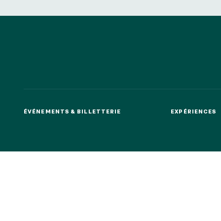
ÉVÉNEMENTS & BILLETTERIE
EXPÉRIENCES
ÉVÉNEMENTS & BILLETTERIE
EXPÉRIENCES
A
A
CONTACTS