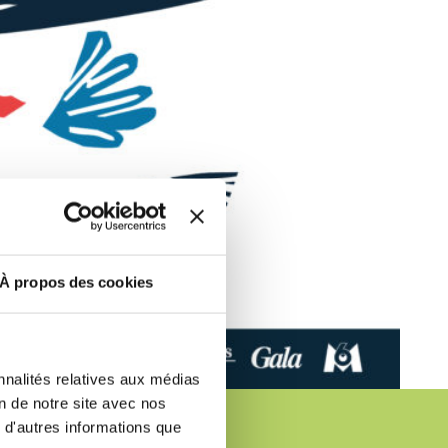
r fréquence. Je pourrai le retirer à
S’ABONNER
etter ainsi que des informations
ans la newsletter.
En savoir plus
sur
DRESS CODE
À propos des cookies
nnalités relatives aux médias
on de notre site avec nos
 d'autres informations que