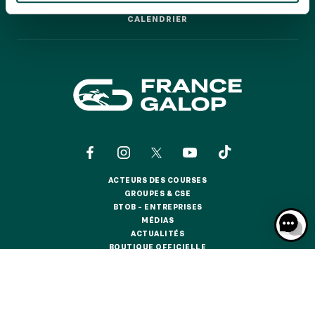
GRAND PRIX DE SAINT-CLOUD
CALENDRIER
CALENDRIER
JEUXDI BY PARISLONGCHAMP
JEUXDI BY PARISLONGCHAMP
LA GARDEN PARTY - CYGAMES GRAND PRIX DE PARIS -
14 JUILLET
LA GARDEN PARTY - CYGAMES GRAND PRIX DE PARIS -
14 JUILLET
TOUS NOS ÉVÉNEMENTS
ACTEURS DES COURSES
OFFRES, PASS & ABONNEMENTS
ACTEURS DES COURSES
GROUPES & CSE
GROUPES & CSE
BTOB – ENTREPRISES
BTOB – ENTREPRISES
MÉDIAS
ABONNEMENTS ANNUELS
MÉDIAS
ACTUALITÉS
ABONNEMENTS ANNUELS
ACTUALITÉS
BOUTIQUE OFFICIELLE
BOUTIQUE OFFICIELLE
JOURS DE COURSES
JOURS DE COURSES
CONTACTS
QUI SOMMES-NOUS ?
PARTENAIRES
PARKING
PARKING