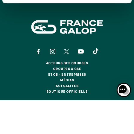
GRAND PRIX DE SAINT-CLOUD
JEUXDI BY PARISLONGCHAMP
JEUXDI BY PARISLONGCHAMP
LA GARDEN PARTY - CYGAMES GRAND PRIX DE PARIS -
14 JUILLET
LA GARDEN PARTY - CYGAMES GRAND PRIX DE PARIS -
14 JUILLET
TOUS NOS ÉVÉNEMENTS
ACTEURS DES COURSES
ACTEURS DES COURSES
GROUPES & CSE
GROUPES & CSE
BTOB – ENTREPRISES
OFFRES, PASS & ABONNEMENTS
BTOB – ENTREPRISES
MÉDIAS
MÉDIAS
ACTUALITÉS
ACTUALITÉS
BOUTIQUE OFFICIELLE
BOUTIQUE OFFICIELLE
ABONNEMENTS ANNUELS
ABONNEMENTS ANNUELS
CONTACTS
QUI SOMMES-NOUS ?
PARTENAIRES
JOURS DE COURSES
JOURS DE COURSES
INFORMATIONS COOKIES
DONNÉES PERSONNELLES
PARKING
MENTIONS LÉGALES
JEU RESPONSABLE
FAQ
CGV
CGU
PARKING