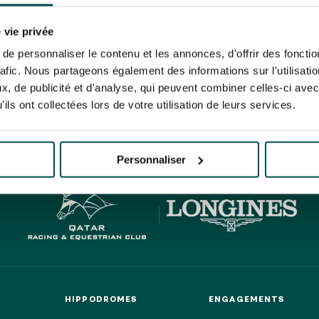
N PARTY - CYGAMES GRAND
ARIS - 14 JUILLET
risez France Galop à stocker et traiter votre adresse mail pour vous envoyer ses newsl
N PARTY - CYGAMES GRAND
rez à tout moment vous désabonner en utilisant le lien de désabonnement intégré d
 vie privée
ARIS - 14 JUILLET
its
.
e personnaliser le contenu et les annonces, d'offrir des fonctio
rafic. Nous partageons également des informations sur l'utilisati
, de publicité et d'analyse, qui peuvent combiner celles-ci avec
ils ont collectées lors de votre utilisation de leurs services.
HIPPIQUES ET ÉVÉNEMENTS
URATION
BTOB – ENTREPRISES
Personnaliser
HIPPODROMES
ENGAGEMENTS
HIPPODROMES
ENGAGEMENTS