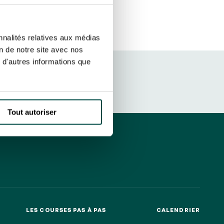
etter ainsi que des informations
ans la newsletter.
En savoir plus
sur
S’ABONNER
nnalités relatives aux médias
on de notre site avec nos
 d'autres informations que
DRESS CODE
Tout autoriser
LES COURSES PAS À PAS
CALENDRIER
LES COURSES PAS À PAS
CALENDRIER