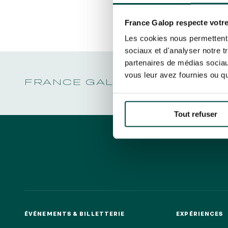
LA GARDE
NOËL À DEAUVILLE-LA TOUQUES
Découvrez Aussi :
PRIX DE P
En cliquant sur s’abonner vous auto
NRJ MUSIC TOUR AUX EMIRATES POULES
LA GARDE
concernant France Galop. Vous pour
D'ESSAI
France Galop respecte votre
PRIX DE P
la gestion de vos données et vos dro
TOUS NOS ÉVÉNEMENTS
Les cookies nous permettent d
sociaux et d'analyser notre t
partenaires de médias sociaux
vous leur avez fournies ou qu'
Accès rapide
FRANCE GALOP - COURSES 
INFORMATIONS PRATIQUES
RESTA
Tout refuser
ÉVÉNEMENTS & BILLETTERIE
EXPÉRIENCES
ÉVÉNEMENTS & BILLETTERIE
EXPÉRIENCES